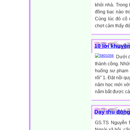
khỏi nhà. Trong
đồng bạc nào tro
Cùng lúc đó cô 
chợt cảm thấy đó
10 lời khuyên
Dưới đ
thành công. Nhữn
huống sư phạm v
rối” 1. Đặt nội 
năm học mới với
nắm bắt được các
Dạy thụ động
GS.TS Nguyễn Mi
Ngoài xã hội, cấ