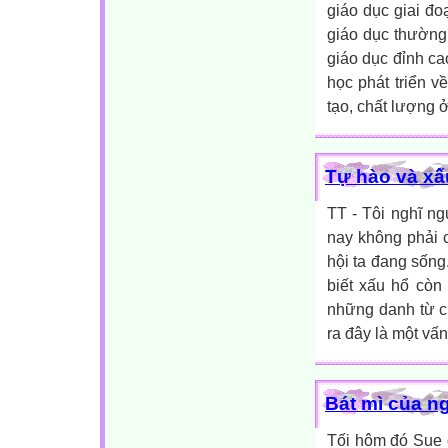
giáo dục giai đ
giáo dục thường 
giáo dục đỉnh ca
học phát triển v
tạo, chất lượng ở
Tự hào và xấ
TT - Tôi nghĩ ng
nay không phải c
hội ta đang sống
biết xấu hổ còn 
những danh từ ch
ra đây là một vấn
Bát mì của n
Tối hôm đó Sue 