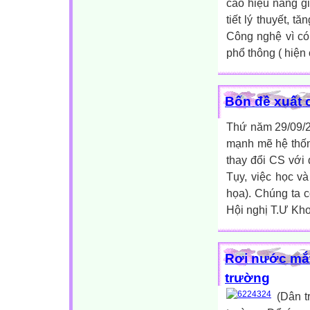
cao hiệu năng g
tiết lý thuyết, 
Công nghệ vì có 
phổ thông ( hiện 
Bốn đề xuất 
Thứ năm 29/09/20
mạnh mẽ hệ thốn
thay đổi CS với
Tụy, việc học và
họa). Chúng ta 
Hội nghị T.Ư Khoá
Rơi nước mắt
trường
(Dân t