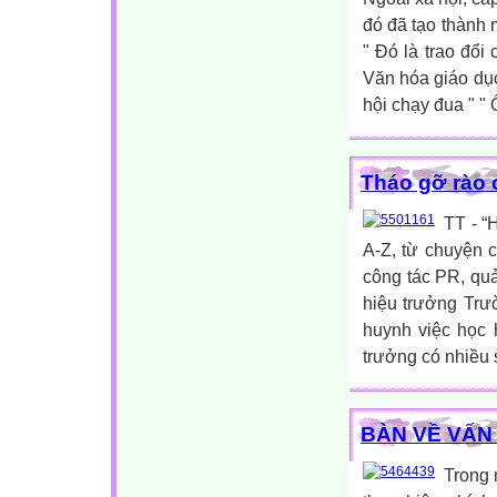
đó đã tạo thành 
" Đó là trao đổ
Văn hóa giáo dục
hội chạy đua " " 
Tháo gỡ rào 
TT - “
A-Z, từ chuyện cơ
công tác PR, quả
hiệu trưởng Trư
huynh việc học 
trưởng có nhiều 
BÀN VỀ VẤN
Trong 