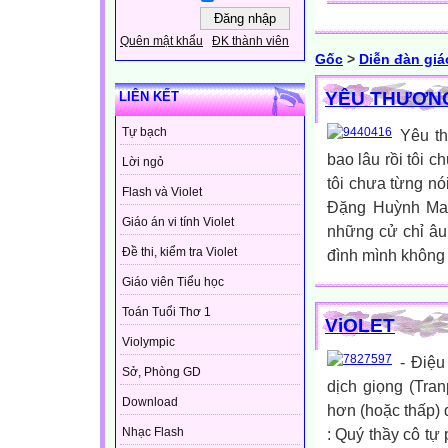
Quên mật khẩu
ĐK thành viên
Gốc
>
Diễn đàn giá
YÊU THƯƠNG
LIÊN KẾT
Tự bạch
Yêu th
bao lâu rồi tôi c
Lời ngỏ
tôi chưa từng nói
Flash và Violet
Đặng Huỳnh Mai
Giáo án vi tính Violet
những cử chỉ âu
Đề thi, kiểm tra Violet
đình mình không 
Giáo viên Tiểu học
Toán Tuổi Thơ 1
ViOLET
Violympic
- Điệu
Sở, Phòng GD
dịch giọng (Tra
Download
hơn (hoặc thấp) 
: Quý thầy cô tự
Nhạc Flash