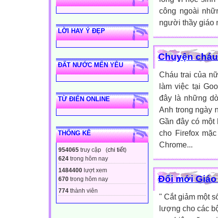
công ngoài nhữn
người thầy giáo 
LỜI HAY Ý ĐẸP
Chuyện cháu 
ĐẤT NƯỚC MẾN YÊU
Cháu trai của n
làm việc tại Go
đây là những dò
TỪ ĐIỂN ONLINE
Anh trong ngày n
Gần đây có một b
cho Firefox mặc 
THỐNG KÊ
Chrome...
954065
truy cập (
chi tiết
)
624
trong hôm nay
1484400
lượt xem
Đổi mới Giáo 
670
trong hôm nay
774
thành viên
" Cắt giảm một s
lượng cho các b