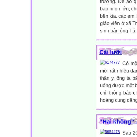
trường. Để áo q
bao nilon lớn, c
bên kia, các em 
giáo viên ở xã 
sinh bản ông Tú,
Cái lưỡi
Có mộ
mời rất nhiều da
thần y, ông ta b
uống được một bì
chỉ, thông báo 
hoàng cung dâng
“Hai không” 
Sau 20