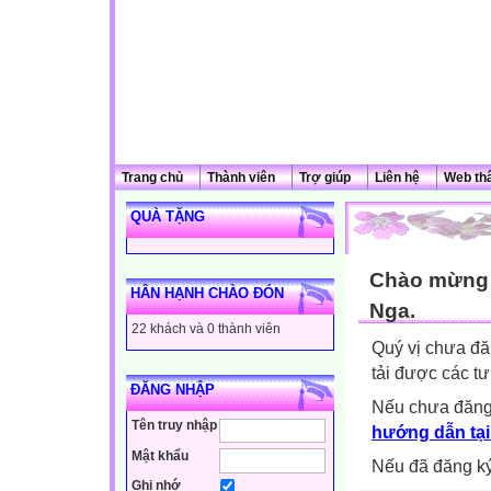
Trang chủ
Thành viên
Trợ giúp
Liên hệ
Web th
QUÀ TẶNG
Chào mừng q
HÂN HẠNH CHÀO ĐÓN
Nga.
22 khách và 0 thành viên
Quý vị chưa đă
tải được các tư
ĐĂNG NHẬP
Nếu chưa đăng
Tên truy nhập
hướng dẫn tại
Mật khẩu
Nếu đã đăng ký 
Ghi nhớ