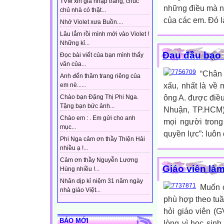
TVM xin gia nhập trang, chúc
những điều mà nh
chủ nhà có thật...
của các em. Đó là
Nhớ Violet xưa Buồn....
Lâu lắm rồi mình mới vào Violet !
Những kỉ...
Đau đầu bạo
Đọc bài viết của bạn mình thấy
văn của...
“Chân 
Anh đến thăm trang riêng của
xấu, nhất là về 
em nè......
ông A. được điều
Chào bạn Đặng Thị Phi Nga.
Tặng bạn bức ảnh...
Nhuận, TP.HCM).
Chào em : . Em gửi cho anh
mọi người trong
mục...
quyền lực”: luôn 
Phi Nga cảm ơn thầy Thiện Hải
nhiều ạ !...
Cảm ơn thầy Nguyễn Lương
Giáo viên làm
Hùng nhiều !...
Nhân dịp kỉ niệm 31 năm ngày
Muốn c
nhà giáo Việt...
phù hợp theo tuầ
hỏi giáo viên (G
BÁO MỚI
lòng vì học sinh