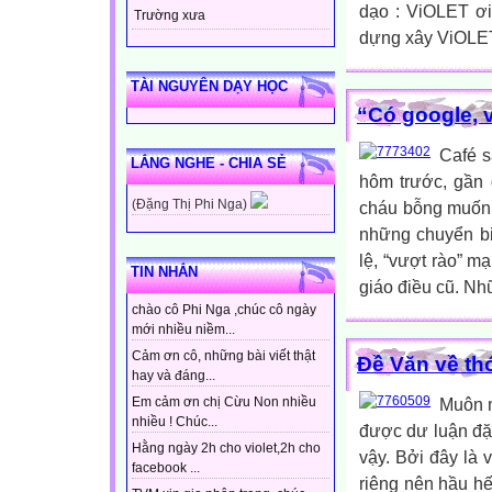
dạo : ViOLET ơ
Trường xưa
dựng xây ViOLET 
TÀI NGUYÊN DẠY HỌC
“Có google, 
Café s
LẮNG NGHE - CHIA SẺ
hôm trước, gần 
(Đặng Thị Phi Nga)
cháu bỗng muốn…
những chuyển bi
lệ, “vượt rào” m
TIN NHẮN
giáo điều cũ. Nh
chào cô Phi Nga ,chúc cô ngày
mới nhiều niềm...
Cảm ơn cô, những bài viết thật
Đề Văn về thó
hay và đáng...
Muôn m
Em cảm ơn chị Cừu Non nhiều
nhiều ! Chúc...
được dư luận đặc
Hằng ngày 2h cho violet,2h cho
vậy. Bởi đây là 
facebook ...
riêng nên hầu hế