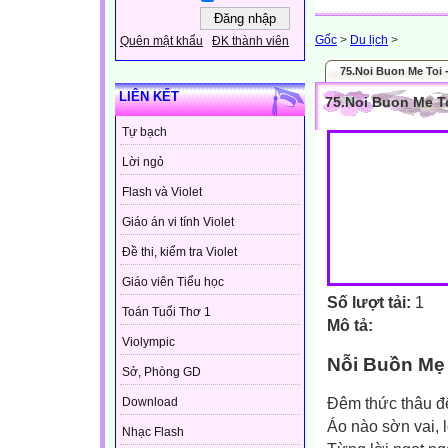
Gốc
>
Du lịch
>
Quên mật khẩu
ĐK thành viên
75.Noi Buon Me Toi 
LIÊN KẾT
75.Noi Buon Me T
Tự bạch
Lời ngỏ
Flash và Violet
Giáo án vi tính Violet
Đề thi, kiểm tra Violet
Giáo viên Tiểu học
Số lượt tải:
1
Toán Tuổi Thơ 1
Mô tả:
Violympic
Nỗi Buồn Mẹ
Sở, Phòng GD
Đêm thức thâu đ
Download
Áo nào sờn vai, 
Nhạc Flash