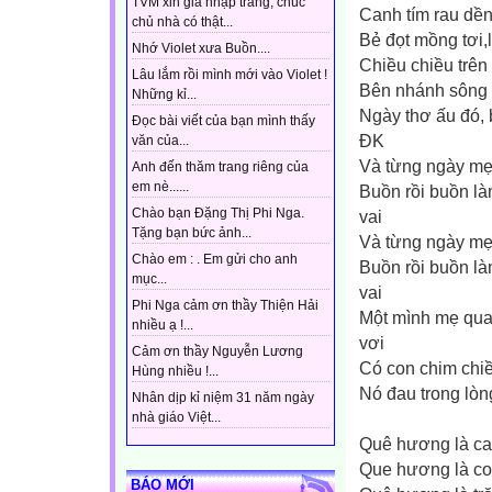
TVM xin gia nhập trang, chúc
Canh tím rau dền
chủ nhà có thật...
Bẻ đọt mồng tơi
Nhớ Violet xưa Buồn....
Chiều chiều trên
Lâu lắm rồi mình mới vào Violet !
Bên nhánh sông 
Những kỉ...
Ngày thơ ấu đó, 
Đọc bài viết của bạn mình thấy
ĐK
văn của...
Và từng ngày mẹ
Anh đến thăm trang riêng của
em nè......
Buồn rồi buồn là
Chào bạn Đặng Thị Phi Nga.
vai
Tặng bạn bức ảnh...
Và từng ngày mẹ
Chào em : . Em gửi cho anh
Buồn rồi buồn là
mục...
vai
Phi Nga cảm ơn thầy Thiện Hải
Một mình mẹ quan
nhiều ạ !...
vơi
Cảm ơn thầy Nguyễn Lương
Có con chim chiều
Hùng nhiều !...
Nó đau trong lòn
Nhân dịp kỉ niệm 31 năm ngày
nhà giáo Việt...
Quê hương là ca 
Que hương là co
BÁO MỚI