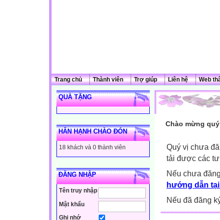
Trang chủ
Thành viên
Trợ giúp
Liên hệ
Web th
QUÀ TẶNG
Chào mừng quý 
HÂN HẠNH CHÀO ĐÓN
Quý vị chưa đă
18 khách và 0 thành viên
tải được các tư
Nếu chưa đăng
ĐĂNG NHẬP
hướng dẫn tại
Tên truy nhập
Nếu đã đăng ký 
Mật khẩu
Ghi nhớ