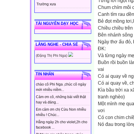
Từng lời ngọt ng
Trường xưa
Chum chím môi cư
Canh tím rau dền
Bẻ đọt mồng tơi
TÀI NGUYÊN DẠY HỌC
Chiều chiều trên
Bên nhánh sông 
Ngày thơ ấu đó, 
LẮNG NGHE - CHIA SẺ
ĐK:
Và từng ngày mẹ
(Đặng Thị Phi Nga)
Buồn rồi buồn là
vai
TIN NHẮN
Có ai quay về n
Có ai quay về, c
chào cô Phi Nga ,chúc cô ngày
Kìa bầu trời xa 
mới nhiều niềm...
tranh nghèo)
Cảm ơn cô, những bài viết thật
hay và đáng...
Một mình mẹ quan
Em cảm ơn chị Cừu Non nhiều
vơi
nhiều ! Chúc...
Có con chim chiều
Hằng ngày 2h cho violet,2h cho
Nó đau trong lòn
facebook ...