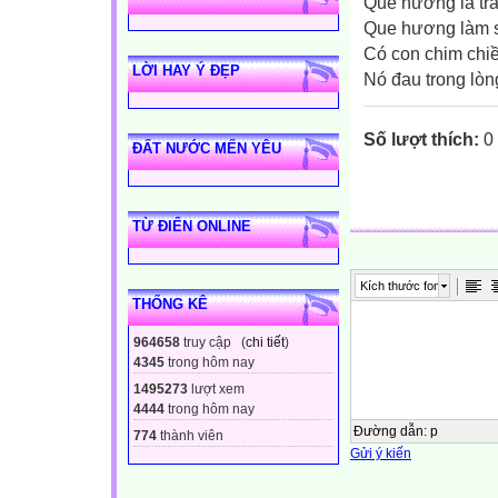
Quê hương là tră
Que hương làm s
Có con chim chiều
LỜI HAY Ý ĐẸP
Nó đau trong lòng .
Số lượt thích:
0
ĐẤT NƯỚC MẾN YÊU
TỪ ĐIỂN ONLINE
Kích thước font
THỐNG KÊ
964658
truy cập (
chi tiết
)
4345
trong hôm nay
1495273
lượt xem
4444
trong hôm nay
Đường dẫn
:
p
774
thành viên
Gửi ý kiến