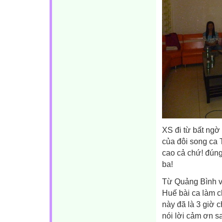
XS đi từ bất ngờ
của đôi song ca
cao cả chứ! đúng
ba!
Từ Quảng Bình vô
Huế bài ca làm c
này đã là 3 giờ c
nói lời cảm ơn s