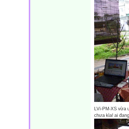
LVi-PM-XS vừa u
chưa kìa! ai đan