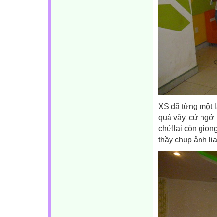
XS đã từng một 
quá vậy, cứ ngở 
chứ!lại còn giọn
thầy chụp ảnh lia 