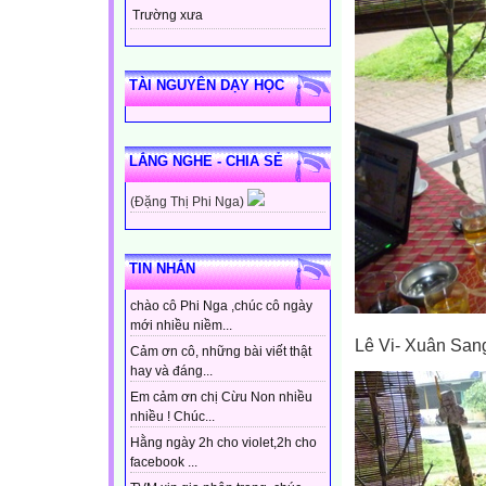
Trường xưa
TÀI NGUYÊN DẠY HỌC
LẮNG NGHE - CHIA SẺ
(Đặng Thị Phi Nga)
TIN NHẮN
chào cô Phi Nga ,chúc cô ngày
mới nhiều niềm...
Lê Vi- Xuân San
Cảm ơn cô, những bài viết thật
hay và đáng...
Em cảm ơn chị Cừu Non nhiều
nhiều ! Chúc...
Hằng ngày 2h cho violet,2h cho
facebook ...