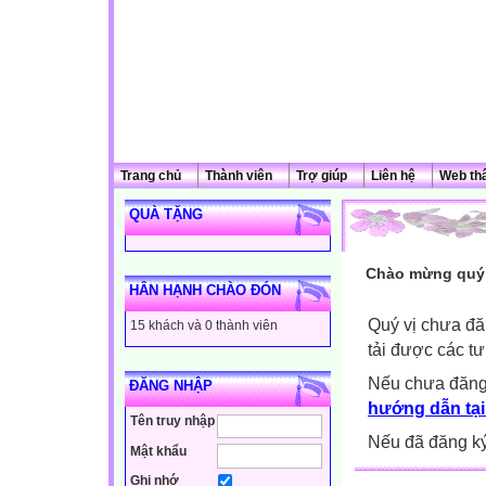
Trang chủ
Thành viên
Trợ giúp
Liên hệ
Web th
QUÀ TẶNG
Chào mừng quý 
HÂN HẠNH CHÀO ĐÓN
Quý vị chưa đă
15 khách và 0 thành viên
tải được các tư
Nếu chưa đăng
ĐĂNG NHẬP
hướng dẫn tại
Tên truy nhập
Nếu đã đăng ký 
Mật khẩu
Ghi nhớ