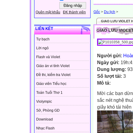
Gốc
>
Du lịch
>
Quên mật khẩu
ĐK thành viên
GIAO LƯU VIOLET 
LIÊN KẾT
GIAO LƯU VIOLET
Tự bạch
Lời ngỏ
Người gửi:
Hoà
Flash và Violet
Ngày gửi:
19h:4
Giáo án vi tính Violet
Dung lượng:
93
Đề thi, kiểm tra Violet
Số lượt tải:
3
Mô tả:
Giáo viên Tiểu học
Toán Tuổi Thơ 1
Mời các bạn dừn
sắc nét nghệ thu
Violympic
giây khó tái hiện
Sở, Phòng GD
Download
Nhạc Flash