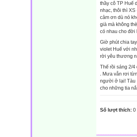
thầy cô TP Huế d
nhạc, thôi thì X
cảm ơn dù nó khô
già mà không thè
có nhau cho đời 
Giờ phút chia ta
violet Huế với n
rời yêu thương n
Thế rồi sáng 2/
. Mưa vẫn rơi từn
người ở lại! Tàu
cho những tia nắ
Số lượt thích:
0