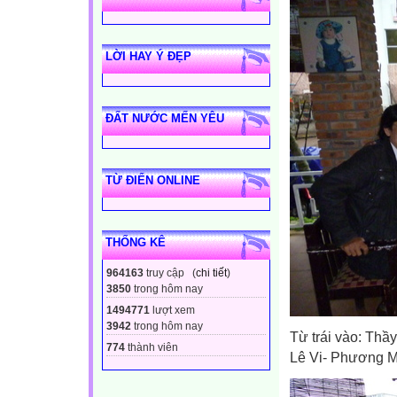
LỜI HAY Ý ĐẸP
ĐẤT NƯỚC MẾN YÊU
TỪ ĐIỂN ONLINE
THỐNG KÊ
964163
truy cập (
chi tiết
)
3850
trong hôm nay
1494771
lượt xem
3942
trong hôm nay
Từ trái vào: Th
774
thành viên
Lê Vi- Phương M