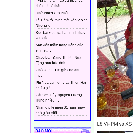
TVM xin gia nhập trang, chúc
chủ nhà có thật...
Nhớ Violet xưa Buồn....
Lâu lắm rồi mình mới vào Violet !
Những kỉ...
Đọc bài viết của bạn mình thấy
văn của...
Anh đến thăm trang riêng của
em nè......
Chào bạn Đặng Thị Phi Nga.
Tặng bạn bức ảnh...
Chào em : . Em gửi cho anh
mục...
Phi Nga cảm ơn thầy Thiện Hải
nhiều ạ !...
Cảm ơn thầy Nguyễn Lương
Hùng nhiều !...
Nhân dịp kỉ niệm 31 năm ngày
nhà giáo Việt...
Lê Vi- PM và XS 
BÁO MỚI