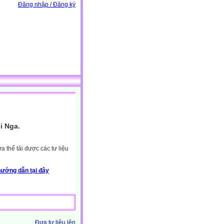
Đăng nhập / Đăng ký
i Nga.
 thể tải được các tư liệu
ướng dẫn tại đây
Đưa tư liệu lên