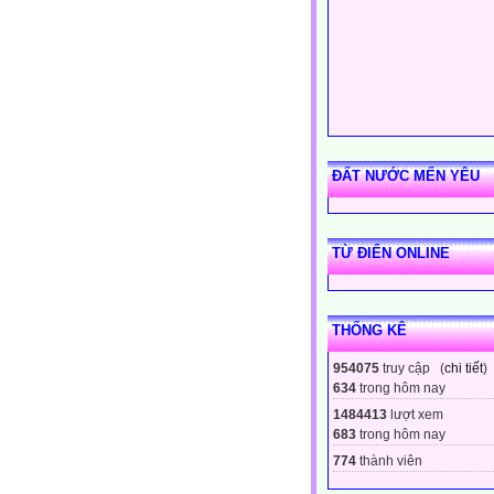
ĐẤT NƯỚC MẾN YÊU
TỪ ĐIỂN ONLINE
THỐNG KÊ
954075
truy cập (
chi tiết
)
634
trong hôm nay
1484413
lượt xem
683
trong hôm nay
774
thành viên