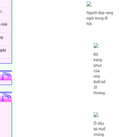
h
Người đẹp rạng
ngời trong lễ
hội.
n Hải
ng
ngày
Bộ
trang
phục
của
nhà
thiết kế
Sĩ
Hoàng.
Ở đâu
tại Huế
chúng