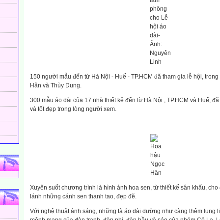
làm
phông
cho Lễ
hội áo
dài-
Ảnh:
Nguyên
Linh
150 người mẫu đến từ Hà Nội - Huế - TP.HCM đã tham gia lễ hội, trong
Hân và Thùy Dung.
300 mẫu áo dài của 17 nhà thiết kế đến từ Hà Nội , TP.HCM và Huế, đ
và tốt đẹp trong lòng người xem.
Hoa
hậu
Ngọc
Hân
Xuyên suốt chương trình là hình ảnh hoa sen, từ thiết kế sân khấu, cho
lánh những cánh sen thanh tao, đẹp đẽ.
Với nghệ thuật ánh sáng, những tà áo dài dường như càng thêm lung l