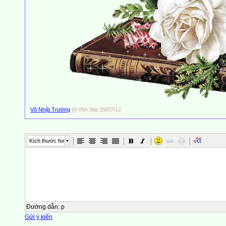
Võ Nhật Trường
@ 00h:36p 29/07/12
Kích thước font
Đường dẫn
:
p
Gửi ý kiến