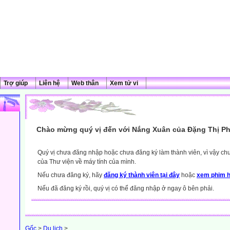
Trợ giúp
Liên hệ
Web thân
Xem tử vi
Chào mừng quý vị đến với Nắng Xuân của Đặng Thị Ph
Quý vị chưa đăng nhập hoặc chưa đăng ký làm thành viên, vì vậy chưa
của Thư viện về máy tính của mình.
Nếu chưa đăng ký, hãy
đăng ký thành viên tại đây
hoặc
xem phim h
Nếu đã đăng ký rồi, quý vị có thể đăng nhập ở ngay ô bên phải.
Gốc
>
Du lịch
>