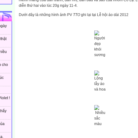
mênh mang của đàn tranh, đàn nhị, đàn bầu và sáo của nhóm Cỏ Lạ. Lễ
diễn thứ hai vào lúc 20g ngày 11-4.
Dưới đây là những hình ảnh PV
TTO
ghi lại tại Lễ hội áo dài 2012
ngày
Người
thật
đẹp
khói
hiều
sương
h cho
úc
Lộng
lẫy áo
và hoa
olet !
thấy
Nhiều
sắc
màu
của
a.