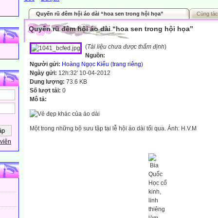
Quyến rũ đêm hội áo dài “hoa sen trong hội họa”
Cùng tác
Quyến rũ đêm hội áo dài “hoa sen trong hội họa”
(
Tài liệu chưa được thẩm định
)
Nguồn:
Người gửi:
Hoàng Ngọc Kiểu
(
trang riêng
)
Ngày gửi:
12h:32' 10-04-2012
Dung lượng:
73.6 KB
Số lượt tải:
0
Mô tả:
Một trong những bộ sưu tập tại lễ
hội
áo
dài
tối qua. Ảnh: H.V.M
viên
Bia
Quốc
Học cổ
kinh,
linh
thiêng