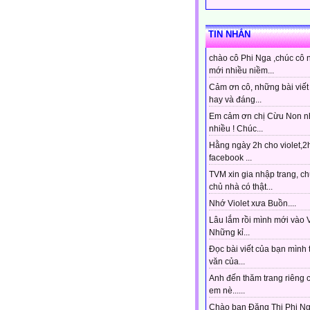
TIN NHẮN
chào cô Phi Nga ,chúc cô 
mới nhiều niềm...
Cảm ơn cô, những bài viết 
hay và đáng...
Em cảm ơn chị Cừu Non n
nhiều ! Chúc...
Hằng ngày 2h cho violet,2
facebook ...
TVM xin gia nhập trang, ch
chủ nhà có thật...
Nhớ Violet xưa Buồn....
Lâu lắm rồi mình mới vào Vi
Những kỉ...
Đọc bài viết của bạn mình 
văn của...
Anh đến thăm trang riêng 
em nè......
Chào bạn Đặng Thị Phi Ng