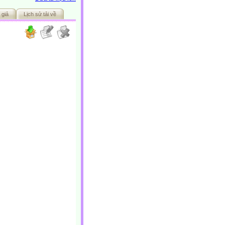
 giả
Lịch sử tải về