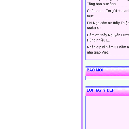
Tặng bạn bức ảnh...
Chào em : . Em gửi cho an
mục...
Phi Nga cảm ơn thầy Thiệ
nhiều ạ !...
Cảm ơn thầy Nguyễn Lươ
Hùng nhiều !...
Nhân dịp kỉ niệm 31 năm 
nhà giáo Việt...
BÁO MỚI
LỜI HAY Ý ĐẸP