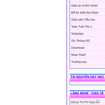
Giáo án vi tính Violet
Đề thi, kiểm tra Violet
Giáo viên Tiểu học
Toán Tuổi Thơ 1
Violympic
Sở, Phòng GD
Download
Nhạc Flash
Trường xưa
TÀI NGUYÊN DẠY HỌC
LẮNG NGHE - CHIA SẺ
(Đặng Thị Phi Nga)