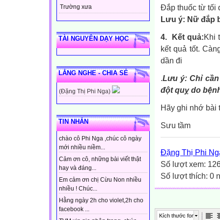
Đắp thuốc từ tối
Trường xưa
Lưu ý: Nữ đắp 
4.
Kết quả:
Khi 
TÀI NGUYÊN DẠY HỌC
kết quả tốt. Cà
dần đi
LẮNG NGHE - CHIA SẺ
.
Lưu ý: Chỉ cần
đột quỵ do bệnh
(Đặng Thị Phi Nga)
Hãy ghi nhớ bài 
TIN NHẮN
Sưu tầm
chào cô Phi Nga ,chúc cô ngày
mới nhiều niềm...
Đặng Thị Phi Ng
Cảm ơn cô, những bài viết thật
Số lượt xem: 12
hay và đáng...
Số lượt thích: 0
Em cảm ơn chị Cừu Non nhiều
nhiều ! Chúc...
Hằng ngày 2h cho violet,2h cho
facebook ...
Kích thước font