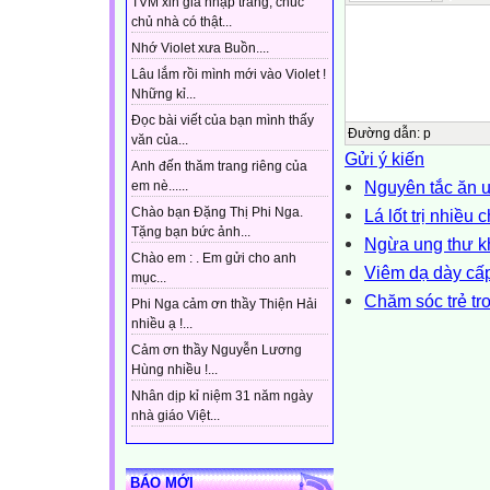
TVM xin gia nhập trang, chúc
chủ nhà có thật...
Nhớ Violet xưa Buồn....
Lâu lắm rồi mình mới vào Violet !
Những kỉ...
Đọc bài viết của bạn mình thấy
Đường dẫn
:
p
văn của...
Gửi ý kiến
Anh đến thăm trang riêng của
Nguyên tắc ăn 
em nè......
Chào bạn Đặng Thị Phi Nga.
Lá lốt trị nhiều
Tặng bạn bức ảnh...
Ngừa ung thư k
Chào em : . Em gửi cho anh
Viêm dạ dày cấp
mục...
Chăm sóc trẻ tr
Phi Nga cảm ơn thầy Thiện Hải
nhiều ạ !...
Cảm ơn thầy Nguyễn Lương
Hùng nhiều !...
Nhân dịp kỉ niệm 31 năm ngày
nhà giáo Việt...
BÁO MỚI