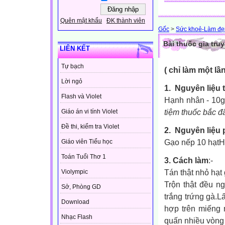
Quên mật khẩu
ĐK thành viên
Gốc
>
Sức khoẻ-Làm đẹ
Bài thuốc gia tr
LIÊN KẾT
Tự bạch
( chỉ làm một lầ
Lời ngỏ
1.
Nguyên liệu 
Flash và Violet
Hạnh nhân - 10g
tiệm thuốc bắc đ
Giáo án vi tính Violet
Đề thi, kiểm tra Violet
2.
Nguyên liệu 
Gạo nếp 10 hạt
H
Giáo viên Tiểu học
Toán Tuổi Thơ 1
3. Cách làm
:
-
Tán thật nhỏ hạt
Violympic
Trộn thật đều n
Sở, Phòng GD
trắng trứng gà.L
Download
hợp trên miếng 
Nhạc Flash
quấn nhiều vòng 