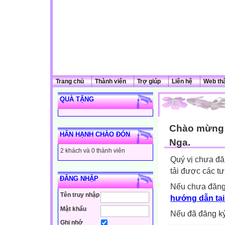
Trang chủ
Thành viên
Trợ giúp
Liên hệ
Web th
QUÀ TẶNG
Chào mừng q
HÂN HẠNH CHÀO ĐÓN
Nga.
2 khách và 0 thành viên
Quý vị chưa đă
tải được các tư
ĐĂNG NHẬP
Nếu chưa đăng
Tên truy nhập
hướng dẫn tại
Mật khẩu
Nếu đã đăng ký 
Ghi nhớ