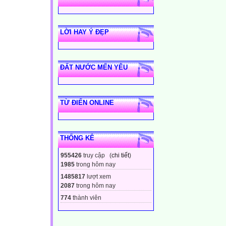
LỜI HAY Ý ĐẸP
ĐẤT NƯỚC MẾN YÊU
TỪ ĐIỂN ONLINE
THỐNG KÊ
955426
truy cập (
chi tiết
)
1985
trong hôm nay
1485817
lượt xem
2087
trong hôm nay
774
thành viên