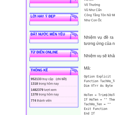
Võ Thường
Vũ Như Cẩn
Công Tằng Tôn Nữ M
LỜI HAY Ý ĐẸP
Như Con Ốc
ĐẤT NƯỚC MẾN YÊU
Nhiệm vụ đề ra 
tương ứng của n
TỪ ĐIỂN ONLINE
Nhiệm vụ sẽ khải
Mã:
THỐNG KÊ
Option Explicit
952133
truy cập (
chi tiết
)
Function TachHo_T
1318
trong hôm nay
Dim VTrr As Byte
1482379
lượt xem
1378
trong hôm nay
HoTen = Trim$(HoT
If HoTen = "" The
774
thành viên
TachHo_Ten = ""
Exit Function
End If