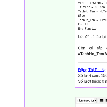
VTrr = InStrRev(H
If VTrr = 0 Then
TachHo_Ten = HoTe
Else
TachHo_Ten = IIf(
End If
End Function
Lúc đó cú fáp tại
Còn cú fáp 
=TachHo_Ten(A
Đặng Thị Phi Ng
Số lượt xem: 15
Số lượt thích: 0
Kích thước font