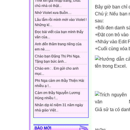
TVM xin gia nhập trang, chúc
chủ nhà có thật...
Bây giờ bạn chỉ 
Nhớ Violet xưa Buồn....
Chú ý: Nếu bạn m
Lâu lắm rồi mình mới vào Violet !
sau:
Những kỉ...
+Bôi đen danh s
Đọc bài viết của bạn mình thấy
+Đặt con trỏ vào
văn của...
+Nháy vào Edit 
Anh đến thăm trang riêng của
+Cuối cùng xóa b
em nè......
Chào bạn Đặng Thị Phi Nga.
Tặng bạn bức ảnh...
Chào em : . Em gửi cho anh
mục...
Phi Nga cảm ơn thầy Thiện Hải
nhiều ạ !...
Cảm ơn thầy Nguyễn Lương
Hùng nhiều !...
Nhân dịp kỉ niệm 31 năm ngày
Giả sử ta có dan
nhà giáo Việt...
BÁO MỚI
HoTen