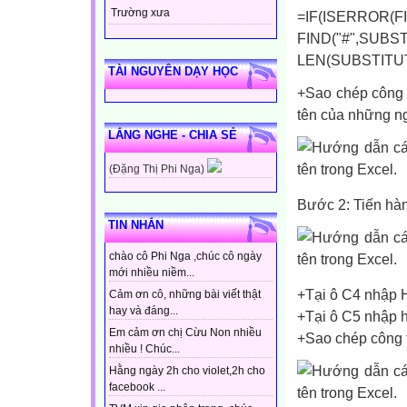
Trường xưa
=IF(ISERROR(FIN
FIND("#",SU
LEN(SUBSTITUTE(
TÀI NGUYÊN DẠY HỌC
+Sao chép công t
tên của những ng
LẮNG NGHE - CHIA SẺ
(Đặng Thị Phi Nga)
Bước 2: Tiến hàn
TIN NHẮN
chào cô Phi Nga ,chúc cô ngày
mới nhiều niềm...
+Tại ô C4 nhập H
Cảm ơn cô, những bài viết thật
hay và đáng...
+Tại ô C5 nhập
Em cảm ơn chị Cừu Non nhiều
+Sao chép công t
nhiều ! Chúc...
Hằng ngày 2h cho violet,2h cho
facebook ...