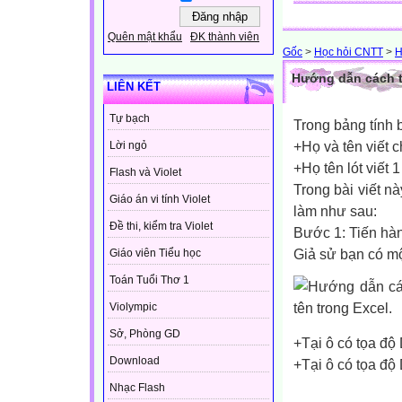
Quên mật khẩu
ĐK thành viên
Gốc
>
Học hỏi CNTT
>
H
Hướng dẫn cách tá
LIÊN KẾT
Tự bạch
Trong bảng tính
+Họ và tên viết c
Lời ngỏ
+Họ tên lót viết 
Flash và Violet
Trong bài viết nà
Giáo án vi tính Violet
làm như sau:
Đề thi, kiểm tra Violet
Bước 1: Tiến hàn
Giả sử bạn có m
Giáo viên Tiểu học
Toán Tuổi Thơ 1
Violympic
Sở, Phòng GD
+Tại ô có tọa độ 
Download
+Tại ô có tọa độ
Nhạc Flash