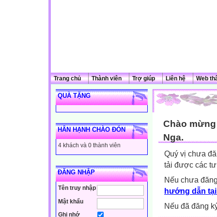
Trang chủ
Thành viên
Trợ giúp
Liên hệ
Web th
QUÀ TẶNG
Chào mừng q
HÂN HẠNH CHÀO ĐÓN
Nga.
4 khách và 0 thành viên
Quý vị chưa đă
tải được các tư
ĐĂNG NHẬP
Nếu chưa đăng
Tên truy nhập
hướng dẫn tại
Mật khẩu
Nếu đã đăng ký 
Ghi nhớ