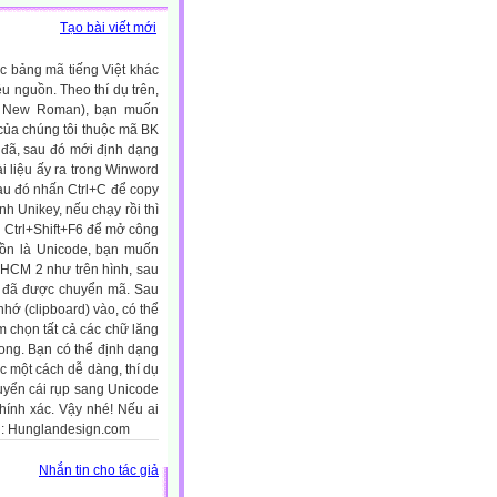
Tạo bài viết mới
ục bảng mã tiếng Việt khác
u nguồn. Theo thí dụ trên,
es New Roman), bạn muốn
ủa chúng tôi thuộc mã BK
đã, sau đó mới định dạng
i liệu ấy ra trong Winword
au đó nhấn Ctrl+C để copy
h Unikey, nếu chạy rồi thì
 Ctrl+Shift+F6 để mở công
guồn là Unicode, bạn muốn
HCM 2 như trên hình, sau
ớ đã được chuyển mã. Sau
hớ (clipboard) vào, có thể
 chọn tất cả các chữ lăng
ong. Bạn có thể định dạng
c một cách dễ dàng, thí dụ
huyển cái rụp sang Unicode
chính xác. Vậy nhé! Nếu ai
ồn: Hunglandesign.com
Nhắn tin cho tác giả