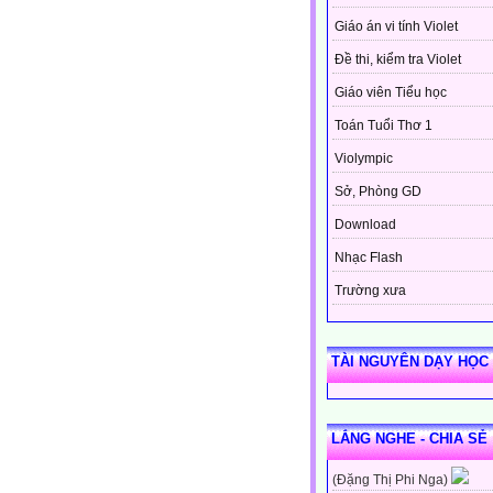
Giáo án vi tính Violet
Đề thi, kiểm tra Violet
Giáo viên Tiểu học
Toán Tuổi Thơ 1
Violympic
Sở, Phòng GD
Download
Nhạc Flash
Trường xưa
TÀI NGUYÊN DẠY HỌC
LẮNG NGHE - CHIA SẺ
(Đặng Thị Phi Nga)