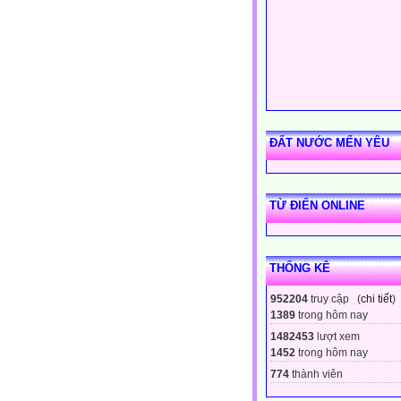
ĐẤT NƯỚC MẾN YÊU
TỪ ĐIỂN ONLINE
THỐNG KÊ
952204
truy cập (
chi tiết
)
1389
trong hôm nay
1482453
lượt xem
1452
trong hôm nay
774
thành viên