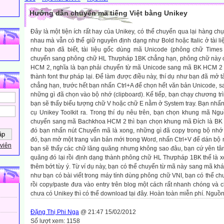
Hướng dẫn chuyển mã tiếng Việt bằng Unikey
Đây là một tiện ích rất hay của Unikey, có thể chuyển qua lại hàng ch
nhau mà vẫn có thể giữ nguyên định dạng như Bold hoặc Italic ở tài liệ
như bạn đã biết, tài liệu gốc dùng mã Unicode (phông chữ Tim
chuyển sang phông chữ HL Thưpháp 1BK chẳng hạn, phông chữ này c
HCM 2, nghĩa là bạn phải chuyển từ mã Unicode sang mã BK HCM 2 
thành font thư pháp lại. Để làm được điều này, thí dụ như bạn đã mở tà
chẳng hạn, trước hết bạn nhấn Ctrl+A để chọn hết văn bản Unicode, s
những gì đã chọn vào bộ nhớ (clipboard). Kế tiếp, bạn chạy chương trìn
bạn sẽ thấy biểu tượng chữ V hoặc chữ E nằm ở System tray. Bạn nhấn
cụ Unikey Toolkit ra. Trong thí dụ nêu trên, bạn chọn khung mã N
chuyển sang mã Bachkhoa HCM 2 thì bạn chọn khung mã Đích là BK 
đó bạn nhấn nút Chuyển mã là xong, những gì đã copy trong bộ nh
đó, bạn mở một trang văn bản mới trong Word, nhấn Ctrl+V để dán bộ n
viên
bạn sẽ thấy các chữ lăng quăng nhưng không sao đâu, bạn cứ yên tâm
quăng đó lại rồi định dạng thành phông chữ HL Thưpháp 1BK thế là x
thêm bớt tùy ý. Từ ví dụ này, bạn có thể chuyển từ mã này sang mã khá
như bạn có bài viết trong máy tính dùng phông chữ VNI, bạn có thể c
rồi copy/paste đưa vào entry trên blog một cách rất nhanh chóng và 
chưa có Unikey thì có thể download tại đây. Hoàn toàn miễn phí. Ngu
Đặng Thị Phi Nga
@ 21:47 15/02/2012
Số lượt xem: 1158