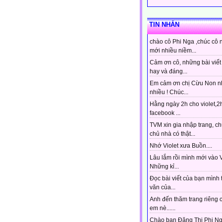
TIN NHẮN
chào cô Phi Nga ,chúc cô 
mới nhiều niềm...
Cảm ơn cô, những bài viết 
hay và đáng...
Em cảm ơn chị Cừu Non n
nhiều ! Chúc...
Hằng ngày 2h cho violet,2
facebook ...
TVM xin gia nhập trang, ch
chủ nhà có thật...
Nhớ Violet xưa Buồn....
Lâu lắm rồi mình mới vào Vi
Những kỉ...
Đọc bài viết của bạn mình 
văn của...
Anh đến thăm trang riêng 
em nè......
Chào bạn Đặng Thị Phi Ng