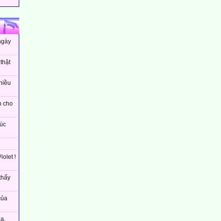
ngày
thật
hiều
h cho
úc
olet !
thấy
của
a.