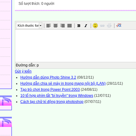
Số lượt thích: 0 người
Kích thước font
Đường dẫn
:
p
Gửi ý kiến
Hướng dẫn dùng Photo Shine 3.2
(08/12/11)
Hướng dẫn chia sẻ máy in trong mạng nội bộ (LAN)
(28/11/11)
Tạo trò chơi trong Power Point 2003
(24/08/11)
10 tổ hợp phím tắt "bí truyền" trong Windows
(12/07/11)
Cách tạo chữ kí động trong photoshop
(07/07/11)