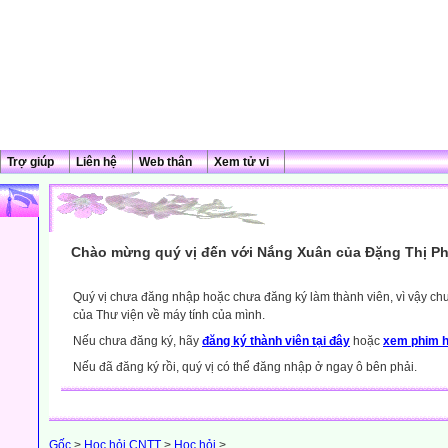
Trợ giúp
Liên hệ
Web thân
Xem tử vi
Chào mừng quý vị đến với Nắng Xuân của Đặng Thị Ph
Quý vị chưa đăng nhập hoặc chưa đăng ký làm thành viên, vì vậy chưa
của Thư viện về máy tính của mình.
Nếu chưa đăng ký, hãy
đăng ký thành viên tại đây
hoặc
xem phim h
Nếu đã đăng ký rồi, quý vị có thể đăng nhập ở ngay ô bên phải.
Gốc
>
Học hỏi CNTT
>
Học hỏi
>