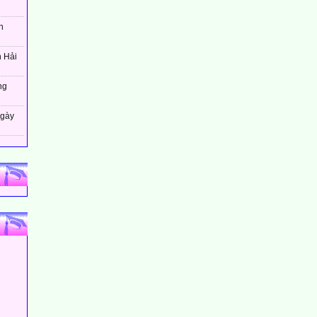
h
n Hải
ng
ngày