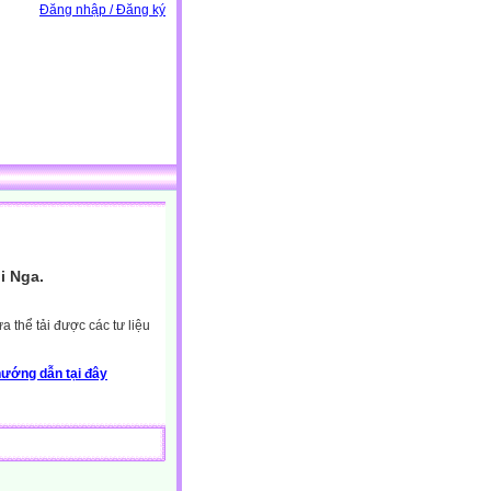
Đăng nhập / Đăng ký
i Nga.
 thể tải được các tư liệu
ướng dẫn tại đây