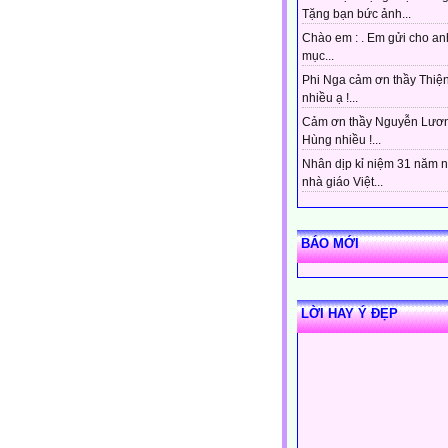
Tặng bạn bức ảnh...
Chào em : . Em gửi cho an
mục...
Phi Nga cảm ơn thầy Thiệ
nhiều ạ !...
Cảm ơn thầy Nguyễn Lươ
Hùng nhiều !...
Nhân dịp kỉ niệm 31 năm 
nhà giáo Việt...
BÁO MỚI
LỜI HAY Ý ĐẸP