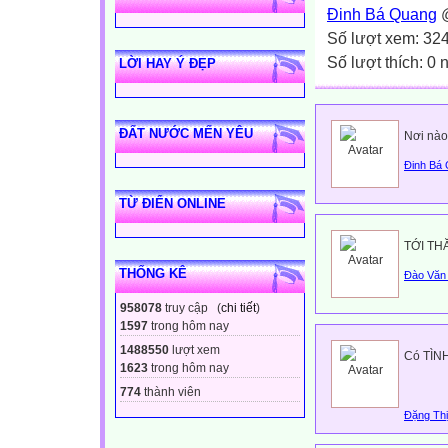
Đinh Bá Quang
@
Số lượt xem: 32
Số lượt thích: 0
LỜI HAY Ý ĐẸP
ĐẤT NƯỚC MẾN YÊU
Nơi nào
Đinh Bá
TỪ ĐIỂN ONLINE
TỚI TH
THỐNG KÊ
Đào Văn 
958078
truy cập (
chi tiết
)
1597
trong hôm nay
1488550
lượt xem
Có TÌNH 
1623
trong hôm nay
774
thành viên
Đặng Thị