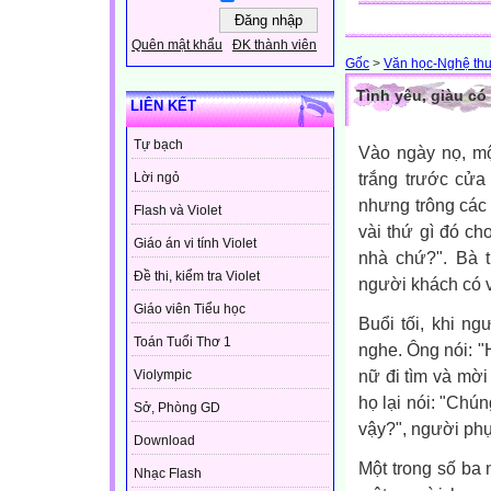
Quên mật khẩu
ĐK thành viên
Gốc
>
Văn học-Nghệ thu
Tình yêu, giàu c
LIÊN KẾT
Tự bạch
Vào ngày nọ, mộ
trắng trước cửa 
Lời ngỏ
nhưng trông các 
Flash và Violet
vài thứ gì đó ch
Giáo án vi tính Violet
nhà chứ?". Bà t
Đề thi, kiểm tra Violet
người khách có v
Giáo viên Tiểu học
Buổi tối, khi n
Toán Tuổi Thơ 1
nghe. Ông nói: "
nữ đi tìm và mờ
Violympic
họ lại nói: "Chún
Sở, Phòng GD
vậy?", người phụ
Download
Một trong số ba 
Nhạc Flash