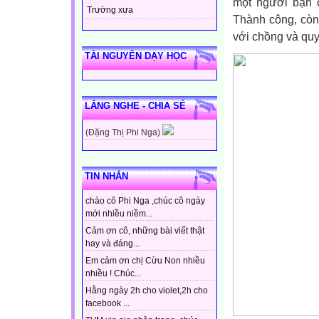
một người bạn c
Trường xưa
Thành công, còn 
với chồng và quyế
TÀI NGUYÊN DẠY HỌC
LẮNG NGHE - CHIA SẺ
(Đặng Thị Phi Nga)
TIN NHẮN
chào cô Phi Nga ,chúc cô ngày
mới nhiều niềm...
Cảm ơn cô, những bài viết thật
hay và đáng...
Em cảm ơn chị Cừu Non nhiều
nhiều ! Chúc...
Hằng ngày 2h cho violet,2h cho
facebook ...