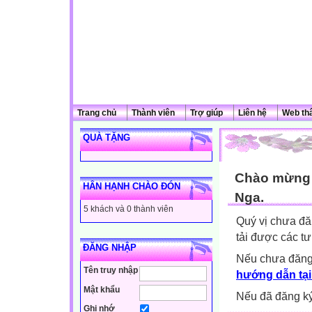
Trang chủ
Thành viên
Trợ giúp
Liên hệ
Web th
QUÀ TẶNG
Chào mừng q
HÂN HẠNH CHÀO ĐÓN
Nga.
5 khách và 0 thành viên
Quý vị chưa đă
tải được các tư
ĐĂNG NHẬP
Nếu chưa đăng
Tên truy nhập
hướng dẫn tại
Mật khẩu
Nếu đã đăng ký 
Ghi nhớ