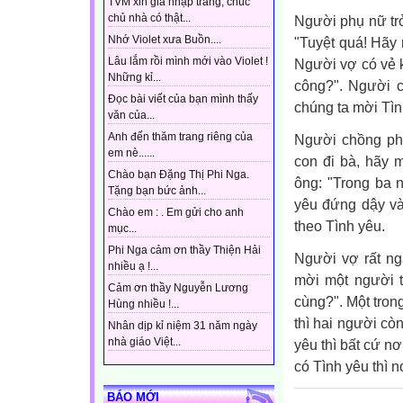
TVM xin gia nhập trang, chúc
chủ nhà có thật...
Người phụ nữ tr
Nhớ Violet xưa Buồn....
"Tuyệt quá! Hãy 
Lâu lắm rồi mình mới vào Violet !
Người vợ có vẻ 
Những kỉ...
công?". Người c
Đọc bài viết của bạn mình thấy
chúng ta mời Tìn
văn của...
Anh đến thăm trang riêng của
Người chồng phâ
em nè......
con đi bà, hãy 
Chào bạn Đặng Thị Phi Nga.
ông: "Trong ba n
Tặng bạn bức ảnh...
yêu đứng dậy và
Chào em : . Em gửi cho anh
theo Tình yêu.
mục...
Phi Nga cảm ơn thầy Thiện Hải
Người vợ rất ng
nhiều ạ !...
mời một người t
Cảm ơn thầy Nguyễn Lương
cùng?". Một tron
Hùng nhiều !...
thì hai người cò
Nhân dịp kỉ niệm 31 năm ngày
nhà giáo Việt...
yêu thì bất cứ nơ
có Tình yêu thì 
BÁO MỚI