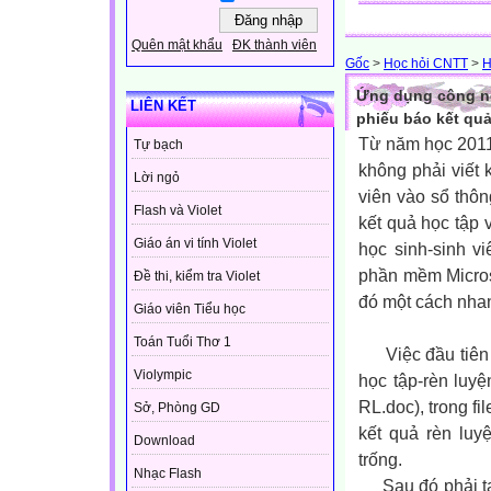
Quên mật khẩu
ĐK thành viên
Gốc
>
Học hỏi CNTT
>
H
Ứng dụng công ng
LIÊN KẾT
phiếu báo kết quả
Từ năm học 2011-
Tự bạch
không phải viết 
Lời ngỏ
viên vào sổ thôn
Flash và Violet
kết quả học tập 
Giáo án vi tính Violet
học sinh-sinh vi
phần mềm Microso
Đề thi, kiểm tra Violet
đó một cách nha
Giáo viên Tiểu học
Toán Tuổi Thơ 1
Việc đầu tiên b
Violympic
học tập-rèn luyệ
RL.doc), trong fi
Sở, Phòng GD
kết quả rèn luy
Download
trống.
Nhạc Flash
Sau đó phải tạo 