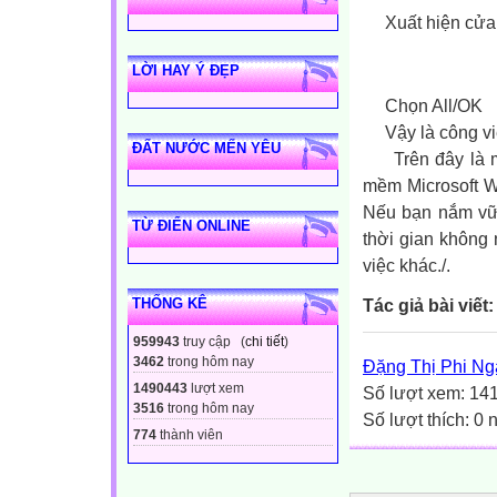
Xuất hiện cửa 
LỜI HAY Ý ĐẸP
Chọn All/OK
Vậy là công việc
ĐẤT NƯỚC MẾN YÊU
Trên đây là một
mềm Microsoft Wo
Nếu bạn nắm vữn
TỪ ĐIỂN ONLINE
thời gian không
việc khác./.
Tác giả bài viết:
THỐNG KÊ
959943
truy cập (
chi tiết
)
3462
trong hôm nay
Đặng Thị Phi Ng
1490443
lượt xem
Số lượt xem: 14
3516
trong hôm nay
Số lượt thích: 0
774
thành viên