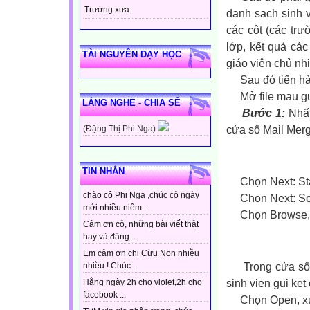
Trường xưa
danh sach sinh v
các cột (các trư
lớp, kết quả các
TÀI NGUYÊN DẠY HỌC
giáo viên chủ nh
Sau đó tiến hàn
Mở file mau gu
LẮNG NGHE - CHIA SẺ
Bước 1:
Nhấp
cửa sổ Mail Merg
(Đặng Thị Phi Nga)
TIN NHẮN
Chọn Next: Sta
chào cô Phi Nga ,chúc cô ngày
Chọn Next: Sele
mới nhiều niềm...
Chọn Browse, xu
Cảm ơn cô, những bài viết thật
hay và đáng...
Em cảm ơn chị Cừu Non nhiều
Trong cửa sổ S
nhiều ! Chúc...
sinh vien gui ke
Hằng ngày 2h cho violet,2h cho
facebook ...
Chọn Open, xuất