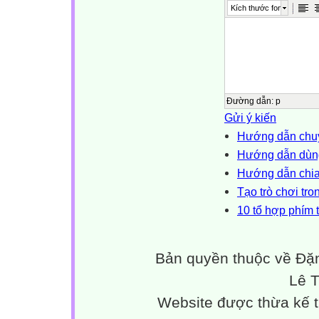
Kích thước font
Đường dẫn
:
p
Gửi ý kiến
Hướng dẫn chuy
Hướng dẫn dùng
Hướng dẫn chia 
Tạo trò chơi tr
10 tổ hợp phím t
Bản quyền thuộc về Đặn
Lê 
Website được thừa kế 