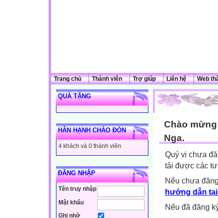
Trang chủ
Thành viên
Trợ giúp
Liên hệ
Web th
QUÀ TẶNG
Chào mừng q
HÂN HẠNH CHÀO ĐÓN
Nga.
4 khách và 0 thành viên
Quý vị chưa đă
tải được các tư
ĐĂNG NHẬP
Nếu chưa đăng
Tên truy nhập
hướng dẫn tại
Mật khẩu
Nếu đã đăng ký 
Ghi nhớ