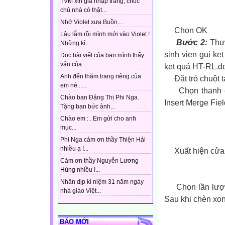
TVM xin gia nhập trang, chúc
chủ nhà có thật...
Nhớ Violet xưa Buồn....
Chọn OK
Lâu lắm rồi mình mới vào Violet !
Bước 2:
Thực
Những kỉ...
sinh vien gui ke
Đọc bài viết của bạn mình thấy
văn của...
ket quả HT-RL.d
Anh đến thăm trang riêng của
Đặt trỏ chuột tại
em nè......
Chọn thanh côn
Chào bạn Đặng Thị Phi Nga.
Insert Merge Fie
Tặng bạn bức ảnh...
Chào em : . Em gửi cho anh
mục...
Phi Nga cảm ơn thầy Thiện Hải
nhiều ạ !...
Xuất hiện cửa s
Cảm ơn thầy Nguyễn Lương
Hùng nhiều !...
Nhân dịp kỉ niệm 31 năm ngày
Chọn lần lượt c
nhà giáo Việt...
Sau khi chèn xo
BÁO MỚI