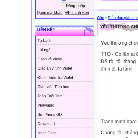
Quên mật khẩu
ĐK thành viên
Gốc
>
Diễn đàn giáo dụ
YÊU THƯƠNG CHƯ
LIÊN KẾT
Tự bạch
Yêu thương chưa 
Lời ngỏ
TTO - Có lần ai đ
Flash và Violet
Để rồi tôi thảng
đình tôi lạ lắm!
Giáo án vi tính Violet
Đề thi, kiểm tra Violet
Giáo viên Tiểu học
Toán Tuổi Thơ 1
Violympic
Sở, Phòng GD
Tranh minh họa:
Download
Chúng tôi không
Nhạc Flash