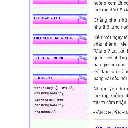
hoảng xem tôi có
thương dài trên t
LỜI HAY Ý ĐẸP
Chẳng phải nhữn
như thế từng ngà
Nếu một ngày tô
ĐẤT NƯỚC MẾN YÊU
chân thành: “Mẹ 
“Cái gì? Lại xài
quen với những 
TỪ ĐIỂN ONLINE
bao giờ nói cho t
Đôi khi còn cố t
bằng vài câu nói
THỐNG KÊ
Nhưng yêu thươn
957171
truy cập (
chi tiết
)
690
trong hôm nay
thương không ph
1487634
lượt xem
thứ ta cảm nhận b
707
trong hôm nay
ĐẶNG HUỲNH M
774
thành viên