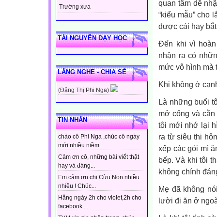
quan tâm dễ nhậ
Trường xưa
“kiểu mẫu” cho lắ
được cái hay bắt 
TÀI NGUYÊN DẠY HỌC
Đến khi vì hoàn
nhận ra có nhữn
mức vô hình mà t
LẮNG NGHE - CHIA SẺ
Khi không ở cạnh
(Đặng Thị Phi Nga)
Là những buổi t
mở cổng và cằn n
TIN NHẮN
tôi mới nhớ lại
ra từ siêu thi h
chào cô Phi Nga ,chúc cô ngày
mới nhiều niềm...
xếp các gói mì ă
Cảm ơn cô, những bài viết thật
bếp. Và khi tôi 
hay và đáng...
không chính đáng
Em cảm ơn chị Cừu Non nhiều
nhiều ! Chúc...
Mẹ đã không nói
Hằng ngày 2h cho violet,2h cho
lười đi ăn ở ngoà
facebook ...