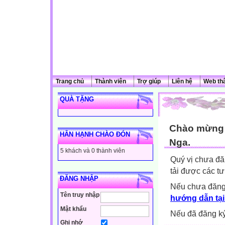
Trang chủ
Thành viên
Trợ giúp
Liên hệ
Web th
QUÀ TẶNG
Chào mừng q
HÂN HẠNH CHÀO ĐÓN
Nga.
5 khách và 0 thành viên
Quý vị chưa đă
tải được các tư
ĐĂNG NHẬP
Nếu chưa đăng
Tên truy nhập
hướng dẫn tại
Mật khẩu
Nếu đã đăng ký 
Ghi nhớ