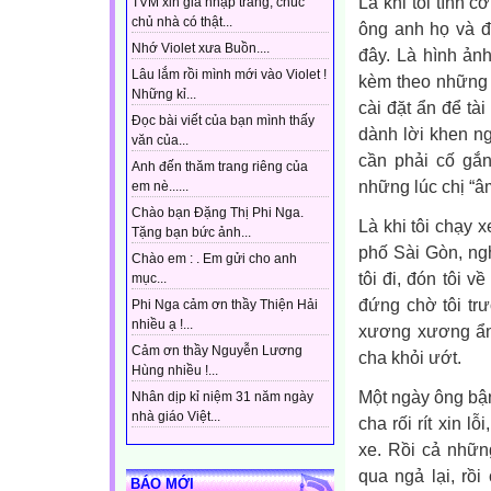
Là khi tôi tình 
TVM xin gia nhập trang, chúc
chủ nhà có thật...
ông anh họ và đ
Nhớ Violet xưa Buồn....
đây. Là hình ản
Lâu lắm rồi mình mới vào Violet !
kèm theo những d
Những kỉ...
cài đặt ẩn để tà
Đọc bài viết của bạn mình thấy
dành lời khen ng
văn của...
cần phải cố gắn
Anh đến thăm trang riêng của
những lúc chị “âm
em nè......
Chào bạn Đặng Thị Phi Nga.
Là khi tôi chạy 
Tặng bạn bức ảnh...
phố Sài Gòn, ngh
Chào em : . Em gửi cho anh
tôi đi, đón tôi 
mục...
đứng chờ tôi tr
Phi Nga cảm ơn thầy Thiện Hải
nhiều ạ !...
xương xương ẩn 
Cảm ơn thầy Nguyễn Lương
cha khỏi ướt.
Hùng nhiều !...
Một ngày ông bận 
Nhân dịp kỉ niệm 31 năm ngày
nhà giáo Việt...
cha rối rít xin l
xe. Rồi cả nhữn
qua ngả lại, rồ
BÁO MỚI