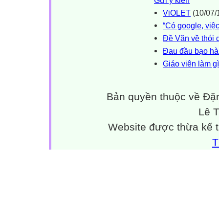
Gửi ý kiến
ViOLET
(10/07/
“Có google, việ
Đề Văn về thói d
Đau đầu bạo hà
Giáo viên làm gì
Bản quyền thuộc về Đặn
Lê 
Website được thừa kế 
T