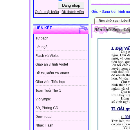
Gốc
>
Sáng kiến kinh n
Quên mật khẩu
ĐK thành viên
Rèn chữ đẹp - Lớp 
LIÊN KẾT
Rèn chữ đẹp - Lớ
Tự bạch
Lời ngỏ
Flash và Violet
Giáo án vi tính Violet
Đề thi, kiểm tra Violet
Giáo viên Tiểu học
Toán Tuổi Thơ 1
Violympic
Sở, Phòng GD
Download
Nhạc Flash