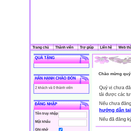
Trang chủ
Thành viên
Trợ giúp
Liên hệ
Web th
QUÀ TẶNG
Chào mừng quý 
HÂN HẠNH CHÀO ĐÓN
Quý vị chưa đă
2 khách và 0 thành viên
tải được các tư
Nếu chưa đăng
ĐĂNG NHẬP
hướng dẫn tại
Tên truy nhập
Nếu đã đăng ký 
Mật khẩu
Ghi nhớ