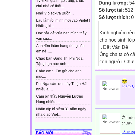
TVM xin gia nhập trang, chúc
Dung lượng:
54
chủ nhà có thật...
Số lượt tải:
512
Nhớ Violet xưa Buồn....
Số lượt thích:
0
Lâu lắm rồi mình mới vào Violet !
Những kỉ...
Kinh nghiệm rèn
Đọc bài viết của bạn mình thấy
văn của...
cho học sinh lớp
Anh đến thăm trang riêng của
I. Đặt Vấn Đề
em nè......
Ông cha ta có câ
Chào bạn Đặng Thị Phi Nga.
con người. Chữ đ
Tặng bạn bức ảnh...
cẩn thận của con 
Chào em : . Em gửi cho anh
người. Đặc biệt 
mục...
thấy chữ viết củ
Phi Nga cảm ơn thầy Thiện Hải
To Chi 
nhiều ạ !...
sinh vì học sinh
Cảm ơn thầy Nguyễn Lương
thầy cô giáo là 
Hùng nhiều !...
mật thiết tới ch
Nhân dịp kỉ niệm 31 năm ngày
rõ ràng tốc độ nh
nhà giáo Việt...
Ở trườn
kết quả học tập s
chưa?
với giáo viên.
Lò Trun
BÁO MỚI
Chữ viết đúng, đ