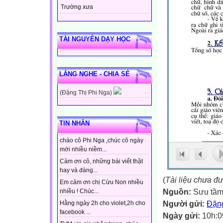
Trường xưa
TÀI NGUYÊN DẠY HỌC
LẮNG NGHE - CHIA SẺ
(Đặng Thị Phi Nga)
TIN NHẮN
chào cô Phi Nga ,chúc cô ngày
mới nhiều niềm...
Cảm ơn cô, những bài viết thật
hay và đáng...
(
Tài liệu chưa đ
Em cảm ơn chị Cừu Non nhiều
Nguồn:
Sưu tầ
nhiều ! Chúc...
Người gửi:
Đặng
Hằng ngày 2h cho violet,2h cho
facebook ...
Ngày gửi:
10h:0