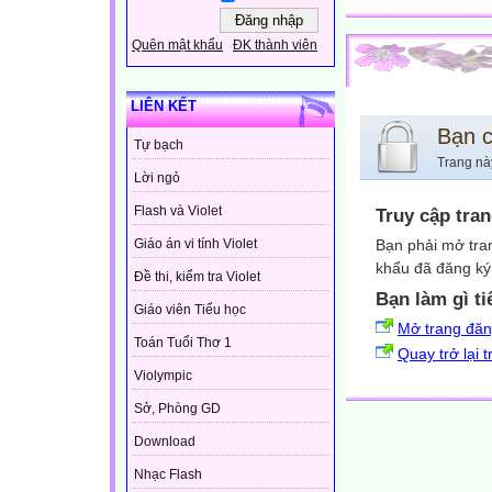
Quên mật khẩu
ĐK thành viên
LIÊN KẾT
Bạn 
Tự bạch
Trang nà
Lời ngỏ
Flash và Violet
Truy cập tra
Bạn phải mở tra
Giáo án vi tính Violet
khẩu đã đăng ký 
Đề thi, kiểm tra Violet
Bạn làm gì ti
Giáo viên Tiểu học
Mở trang đă
Toán Tuổi Thơ 1
Quay trở lại 
Violympic
Sở, Phòng GD
Download
Nhạc Flash