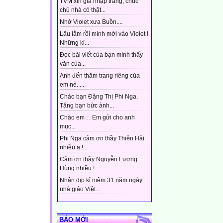
TVM xin gia nhập trang, chúc
chủ nhà có thật...
Nhớ Violet xưa Buồn....
Lâu lắm rồi mình mới vào Violet !
Những kỉ...
Đọc bài viết của bạn mình thấy
văn của...
Anh đến thăm trang riêng của
em nè......
Chào bạn Đặng Thị Phi Nga.
Tặng bạn bức ảnh...
Chào em : . Em gửi cho anh
mục...
Phi Nga cảm ơn thầy Thiện Hải
nhiều ạ !...
Cảm ơn thầy Nguyễn Lương
Hùng nhiều !...
Nhân dịp kỉ niệm 31 năm ngày
nhà giáo Việt...
BÁO MỚI