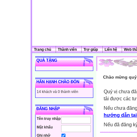
Trang chủ
Thành viên
Trợ giúp
Liên hệ
Web th
QUÀ TẶNG
Chào mừng quý 
HÂN HẠNH CHÀO ĐÓN
Quý vị chưa đă
14 khách và 0 thành viên
tải được các tư
Nếu chưa đăng
ĐĂNG NHẬP
hướng dẫn tại
Tên truy nhập
Nếu đã đăng ký 
Mật khẩu
Ghi nhớ