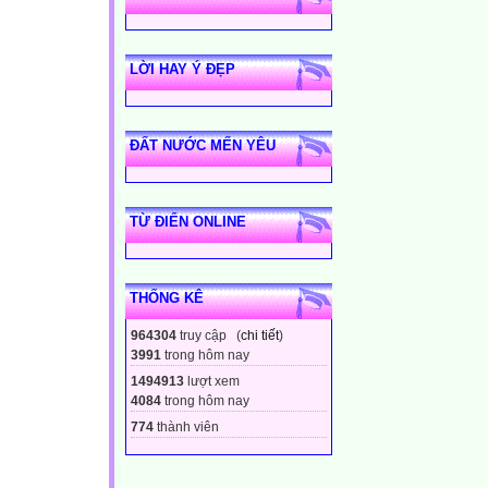
LỜI HAY Ý ĐẸP
ĐẤT NƯỚC MẾN YÊU
TỪ ĐIỂN ONLINE
THỐNG KÊ
964304
truy cập (
chi tiết
)
3991
trong hôm nay
1494913
lượt xem
4084
trong hôm nay
774
thành viên