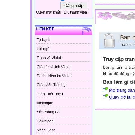
Quên mật khẩu
ĐK thành viên
LIÊN KẾT
Bạn 
Tự bạch
Trang nà
Lời ngỏ
Flash và Violet
Truy cập tra
Bạn phải mở tra
Giáo án vi tính Violet
khẩu đã đăng ký 
Đề thi, kiểm tra Violet
Bạn làm gì ti
Giáo viên Tiểu học
Mở trang đă
Toán Tuổi Thơ 1
Quay trở lại 
Violympic
Sở, Phòng GD
Download
Nhạc Flash