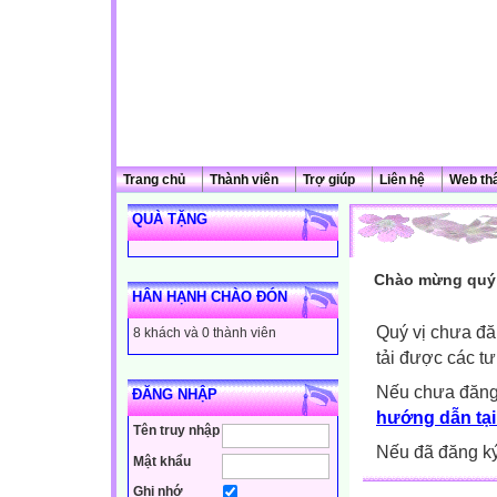
Trang chủ
Thành viên
Trợ giúp
Liên hệ
Web th
QUÀ TẶNG
Chào mừng quý 
HÂN HẠNH CHÀO ĐÓN
Quý vị chưa đă
8 khách và 0 thành viên
tải được các tư
Nếu chưa đăng
ĐĂNG NHẬP
hướng dẫn tại
Tên truy nhập
Nếu đã đăng ký 
Mật khẩu
Ghi nhớ