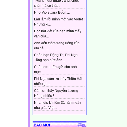
TVM xin gia nhập trang, chúc
chủ nhà có thật...
Nhớ Violet xưa Buồn....
Lâu lắm rồi mình mới vào Violet !
Những kỉ...
Đọc bài viết của bạn mình thấy
văn của...
Anh đến thăm trang riêng của
em nè......
Chào bạn Đặng Thị Phi Nga.
Tặng bạn bức ảnh...
Chào em : . Em gửi cho anh
mục...
Phi Nga cảm ơn thầy Thiện Hải
nhiều ạ !...
Cảm ơn thầy Nguyễn Lương
Hùng nhiều !...
Nhân dịp kỉ niệm 31 năm ngày
nhà giáo Việt...
BÁO MỚI