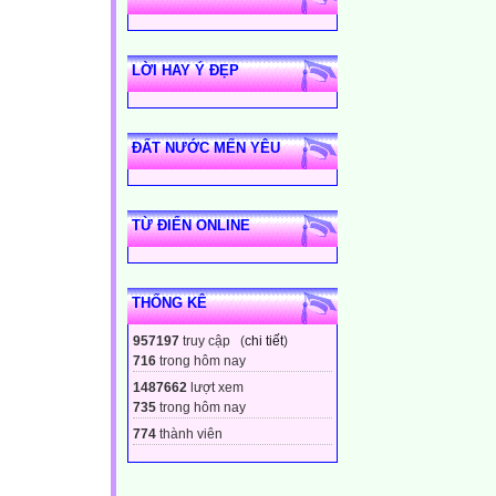
LỜI HAY Ý ĐẸP
ĐẤT NƯỚC MẾN YÊU
TỪ ĐIỂN ONLINE
THỐNG KÊ
957197
truy cập (
chi tiết
)
716
trong hôm nay
1487662
lượt xem
735
trong hôm nay
774
thành viên