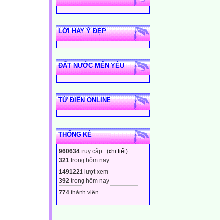
LỜI HAY Ý ĐẸP
ĐẤT NƯỚC MẾN YÊU
TỪ ĐIỂN ONLINE
THỐNG KÊ
960634
truy cập (
chi tiết
)
321
trong hôm nay
1491221
lượt xem
392
trong hôm nay
774
thành viên