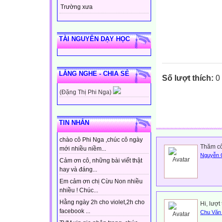
Trường xưa
TÀI NGUYÊN DẠY HỌC
LẮNG NGHE - CHIA SẺ
Số lượt thích:
0
(Đặng Thị Phi Nga)
TIN NHẮN
chào cô Phi Nga ,chúc cô ngày
Thăm cô
mới nhiều niềm...
Nguyễn 
Cảm ơn cô, những bài viết thật
hay và đáng...
Em cảm ơn chị Cừu Non nhiều
nhiều ! Chúc...
Hằng ngày 2h cho violet,2h cho
Hi, lượ
facebook ...
Chu Văn