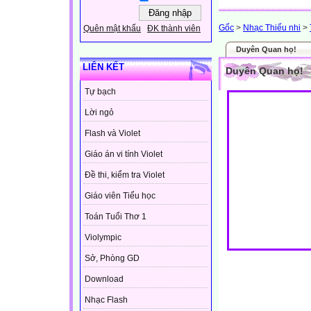
Gốc
>
Nhạc Thiếu nhi
>
Quên mật khẩu
ĐK thành viên
Duyên Quan họ!
LIÊN KẾT
Duyên Quan họ!
Tự bạch
Lời ngỏ
Flash và Violet
Giáo án vi tính Violet
Đề thi, kiểm tra Violet
Giáo viên Tiểu học
Toán Tuổi Thơ 1
Violympic
Sở, Phòng GD
Download
Nhạc Flash