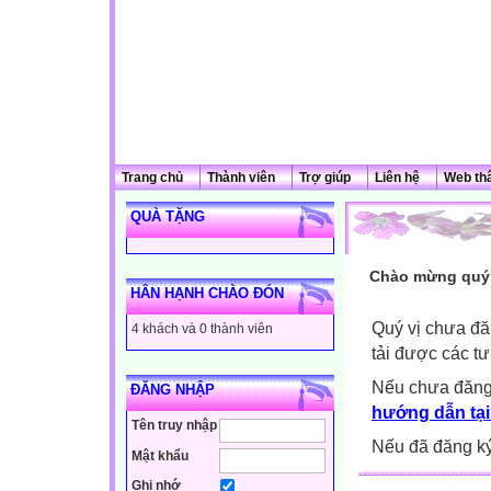
Trang chủ
Thành viên
Trợ giúp
Liên hệ
Web th
QUÀ TẶNG
Chào mừng quý 
HÂN HẠNH CHÀO ĐÓN
Quý vị chưa đă
4 khách và 0 thành viên
tải được các tư
Nếu chưa đăng
ĐĂNG NHẬP
hướng dẫn tại
Tên truy nhập
Nếu đã đăng ký 
Mật khẩu
Ghi nhớ