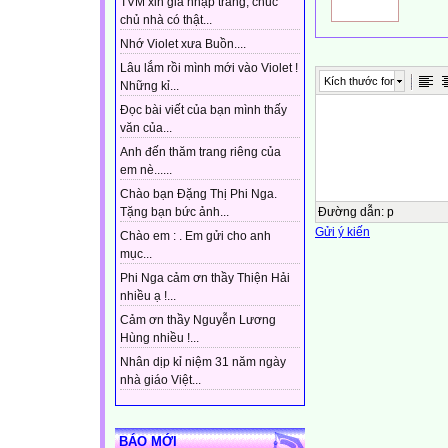
TVM xin gia nhập trang, chúc
chủ nhà có thật...
Nhớ Violet xưa Buồn....
Lâu lắm rồi mình mới vào Violet !
Kích thước font
Những kỉ...
Đọc bài viết của bạn mình thấy
văn của...
Anh đến thăm trang riêng của
em nè......
Chào bạn Đặng Thị Phi Nga.
Đường dẫn
:
p
Tặng bạn bức ảnh...
Gửi ý kiến
Chào em : . Em gửi cho anh
mục...
Phi Nga cảm ơn thầy Thiện Hải
nhiều ạ !...
Cảm ơn thầy Nguyễn Lương
Hùng nhiều !...
Nhân dịp kỉ niệm 31 năm ngày
nhà giáo Việt...
BÁO MỚI