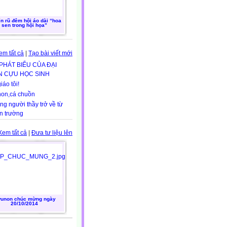
n rũ đêm hội áo dài “hoa
sen trong hội họa”
em tất cả
|
Tạo bài viết mới
 PHÁT BIỂU CỦA ĐẠI
N CỰU HỌC SINH
iáo tôi!
non,cá chuồn
g người thầy trở về từ
n trường
Xem tất cả
|
Đưa tư liệu lên
unon chúc mừng ngày
20/10/2014