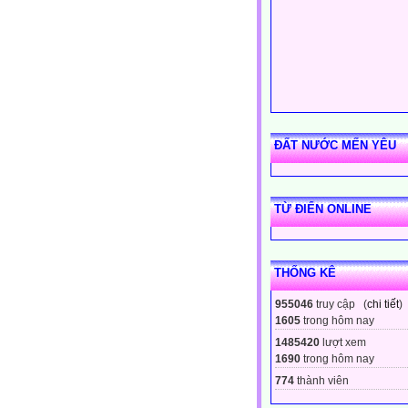
ĐẤT NƯỚC MẾN YÊU
TỪ ĐIỂN ONLINE
THỐNG KÊ
955046
truy cập (
chi tiết
)
1605
trong hôm nay
1485420
lượt xem
1690
trong hôm nay
774
thành viên