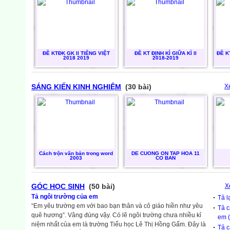
ĐỀ KTĐK GK II TIẾNG VIỆT
ĐỀ KT ĐỊNH KÌ GIỮA KÌ II
ĐỀ K
2018 2019
2018-2019
SÁNG KIẾN KINH NGHIỆM
(30 bài)
X
Cách trộn văn bản trong word
DE CUONG ON TAP HOA 11
2003
CO BAN
GÓC HỌC SINH
(50 bài)
X
Tả ngôi trường của em
Tả l
“Em yêu trường em với bao bạn thân và cô giáo hiền như yêu
Tả c
quê hương”. Vâng đúng vậy. Có lẽ ngôi trường chưa nhiều kỉ
em (
niệm nhất của em là trường Tiểu học Lê Thị Hồng Gấm. Đây là
Tả c