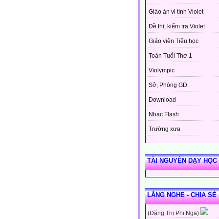
Giáo án vi tính Violet
Đề thi, kiểm tra Violet
Giáo viên Tiểu học
Toán Tuổi Thơ 1
Violympic
Sở, Phòng GD
Download
Nhạc Flash
Trường xưa
TÀI NGUYÊN DẠY HỌC
LẮNG NGHE - CHIA SẺ
(Đặng Thị Phi Nga)