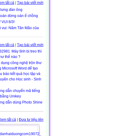
em tất cả
|
Tạo bài viết mới
 lưng đàn ông
toán đừng oán ế chồng
 VUI 8/3!
i vui: Năm Tân Mão của
em tất cả
|
Tạo bài viết mới
Máy tính bị treo thì
hư thế nào ?
dụng công nghệ trộn thư
g Microsoft Word để tạo
u báo kết quả học tập và
luyện cho Học sinh - Sinh
ng dẫn chuyển mã tiếng
 bằng Unikey
ng dẫn dùng Photo Shine
Xem tất cả
|
Đưa tư liệu lên