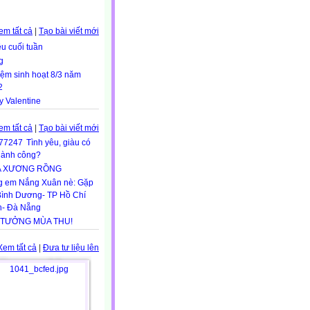
em tất cả
|
Tạo bài viết mới
u cuối tuần
g
iệm sinh hoạt 8/3 năm
2
 Valentine
em tất cả
|
Tạo bài viết mới
Tình yêu, giàu có
hành công?
A XƯƠNG RỒNG
g em Nắng Xuân nè: Gặp
Bình Dương- TP Hồ Chí
h- Đà Nẵng
 TƯỞNG MÙA THU!
Xem tất cả
|
Đưa tư liệu lên