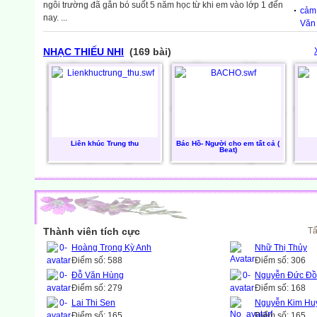
ngôi trường đã gắn bó suốt 5 năm học từ khi em vào lớp 1 đến
cảm
nay. ...
Văn
NHẠC THIẾU NHI
(169 bài)
Liên khúc Trung thu
Bác Hồ- Người cho em tất cả (
Beat)
Thành viên tích cực
Tấ
Hoàng Trọng Kỳ Anh
Nhữ Thị Thủy
Điểm số: 588
Điểm số: 306
Đỗ Văn Hùng
Nguyễn Đức Đ
Điểm số: 279
Điểm số: 168
Lai Thi Sen
Nguyễn Kim Hu
Điểm số: 165
Điểm số: 165