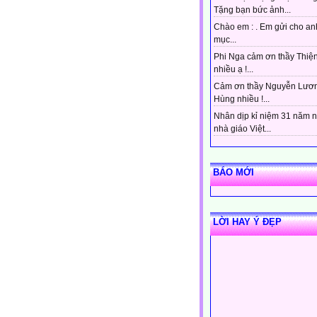
Tặng bạn bức ảnh...
Chào em : . Em gửi cho an
mục...
Phi Nga cảm ơn thầy Thiệ
nhiều ạ !...
Cảm ơn thầy Nguyễn Lươ
Hùng nhiều !...
Nhân dịp kỉ niệm 31 năm 
nhà giáo Việt...
BÁO MỚI
LỜI HAY Ý ĐẸP