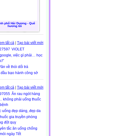
nh phố Hải Dương - Quê
hương tôi
em tất cả
|
Tạo bài viết mới
ViOLET
google, việc gì phải… học
c!”
ăn về thói dối trá
 đầu bạo hành công sở
em tất cả
|
Tạo bài viết mới
Ăn rau ngót hàng
 không phải uống thuốc
 bệnh
c uống đẹp dáng, đẹp da
thuốc gia truyền phòng
g đột quỵ
yên tắc ăn uống chống
mỏi ngày Tết