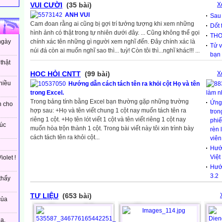
VUI CƯỜI
(35 bài)
X
ANH VUI
Sau
Cam đoan rằng ai cũng bị gợi trí tưởng tượng khi xem những
Dốt 
hình ảnh có thật trong tự nhiên dưới đây. ... Cũng không thể gọi
THƠ
chính xác tên những gì người xem nghĩ đến. Đây chính xác là
ngày
Tử v
núi đá còn ai muốn nghĩ sao thì... tuỳ! Còn tôi thì...nghĩ khác!!! ...
bạn
thật
HỌC HỎI CNTT
(99 bài)
X
hiều
Hướng dẫn cách tách tên ra khỏi cột Họ và tên
trong Excel.
làm n
Trong bảng tính bằng Excel bạn thường gặp những trường
Ứng 
h cho
hợp sau: +Họ và tên viết chung 1 cột nay muốn tách tên ra
tron
riêng 1 cột. +Họ tên lót viết 1 cột và tên viết riêng 1 cột nay
phiế
úc
muốn hòa trộn thành 1 cột. Trong bài viết này tôi xin trình bày
rèn 
cách tách tên ra khỏi cột...
viên
Hướ
Việt
olet !
Hướ
3.2
thấy
TƯ LIỆU
(653 bài)
của
a.