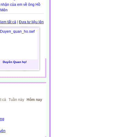
 nhận của em về ông Hồ
 Mên
Xem tất cả
|
Đưa tư liệu lên
Duyên Quan họ!
t cả
Tuần này
Hôm nay
ồng
yên