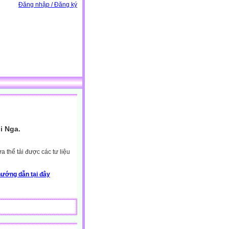
Đăng nhập / Đăng ký
i Nga.
 thể tải được các tư liệu
ướng dẫn tại đây