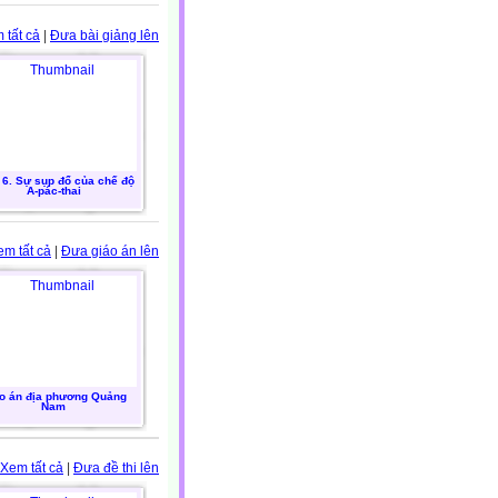
 tất cả
|
Đưa bài giảng lên
 6. Sự sụp đổ của chế độ
A-pác-thai
em tất cả
|
Đưa giáo án lên
o án địa phương Quảng
Nam
Xem tất cả
|
Đưa đề thi lên