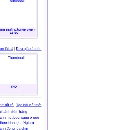
TĐK CUỐI NĂM 20172018
LS ĐL
em tất cả
|
Đưa giáo án lên
THƠ
em tất cả
|
Tạo bài viết mới
ại cảnh đêm trăng
ảnh một buổi sáng ở quê
theo trình tự thờigian)
ánh đồng lúa chín