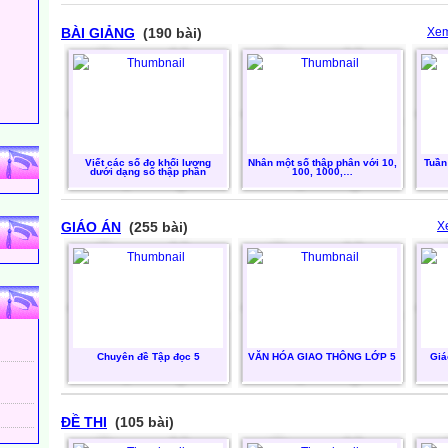
BÀI GIẢNG
(190 bài)
Xem
Viết các số đo khối lượng
Nhân một số thập phân với 10,
Tuần
dưới dạng số thập phân
100, 1000,…
GIÁO ÁN
(255 bài)
X
Chuyên đề Tập đọc 5
VĂN HÓA GIAO THÔNG LỚP 5
Giá
ĐỀ THI
(105 bài)