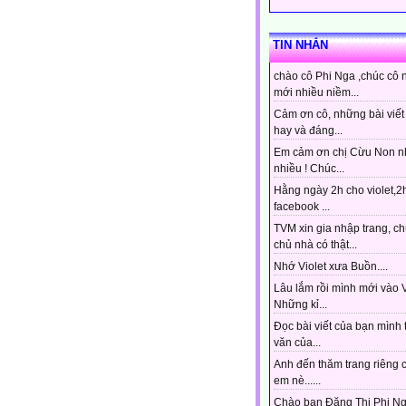
TIN NHẮN
chào cô Phi Nga ,chúc cô 
mới nhiều niềm...
Cảm ơn cô, những bài viết 
hay và đáng...
Em cảm ơn chị Cừu Non n
nhiều ! Chúc...
Hằng ngày 2h cho violet,2
facebook ...
TVM xin gia nhập trang, ch
chủ nhà có thật...
Nhớ Violet xưa Buồn....
Lâu lắm rồi mình mới vào Vi
Những kỉ...
Đọc bài viết của bạn mình 
văn của...
Anh đến thăm trang riêng 
em nè......
Chào bạn Đặng Thị Phi Ng