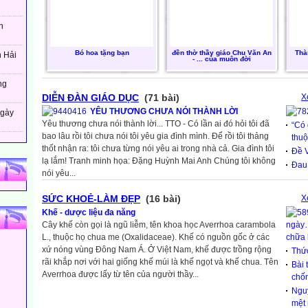
h
Bó hoa tặng bạn
đền thờ thầy giáo Chu Văn An
Thà
n Hải
- ... của muôn đời
ng
DIỄN ĐÀN GIÁO DỤC
(71 bài)
X
YÊU THƯƠNG CHƯA NÓI THÀNH LỜI
ngày
Yêu thương chưa nói thành lời... TTO - Có lần ai đó hỏi tôi đã
“Có 
bao lâu rồi tôi chưa nói tôi yêu gia đình mình. Để rồi tôi thảng
thuộ
thốt nhận ra: tôi chưa từng nói yêu ai trong nhà cả. Gia đình tôi
Đề V
lạ lắm! Tranh minh họa: Đặng Huỳnh Mai Anh Chúng tôi không
Đau
nói yêu...
SỨC KHOẺ-LÀM ĐẸP
(16 bài)
X
Khế - dược liệu đa năng
Cây khế còn gọi là ngũ liễm, tên khoa học Averrhoa carambola
ngày…
L., thuộc họ chua me (Oxalidaceae). Khế có nguồn gốc ở các
chữa
xứ nóng vùng Đông Nam Á. Ở Việt Nam, khế được trồng rộng
Thứ
rãi khắp nơi với hai giống khế múi là khế ngọt và khế chua. Tên
Bài 
Averrhoa được lấy từ tên của người thầy...
chốn
Ngu
mệt 