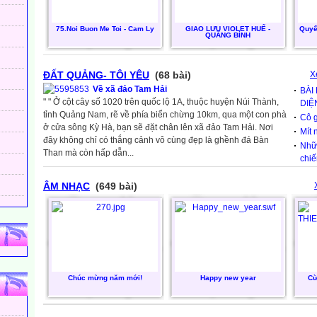
75.Noi Buon Me Toi - Cam Ly
GIAO LƯU VIOLET HUẾ -
Quyế
QUÃNG BÌNH
ĐẤT QUẢNG- TÔI YÊU
(68 bài)
X
Về xã đảo Tam Hải
BÀI
" " Ở cột cây số 1020 trên quốc lộ 1A, thuộc huyện Núi Thành,
DIỆ
tỉnh Quảng Nam, rẽ về phía biển chừng 10km, qua một con phà
Cô g
ở cửa sông Kỳ Hà, bạn sẽ đặt chân lên xã đảo Tam Hải. Nơi
Mít 
đây không chỉ có thắng cảnh vô cùng đẹp là ghềnh đá Bàn
Nhữn
Than mà còn hấp dẫn...
chiế
ÂM NHẠC
(649 bài)
Chúc mừng năm mới!
Happy new year
Cừ