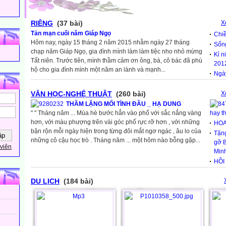
RIÊNG
(37 bài)
X
Tản mạn cuối năm Giáp Ngọ
Chiề
Hôm nay, ngày 15 tháng 2 năm 2015 nhằm ngày 27 tháng
Sốn
chạp năm Giáp Ngọ, gia đình mình làm làm tiệc nho nhỏ mừng
Kỉ n
Tất niên. Trước tiên, mình thầm cảm ơn ông, bà, cô bác đã phù
201
hộ cho gia đình mình một năm an lành và mạnh...
Ngày
VĂN HỌC-NGHỆ THUẬT
(260 bài)
X
THẦM LẶNG MỐI TÌNH ĐẦU _ HẠ DUNG
" " Tháng năm ... Mùa hè bước hẳn vào phố với sắc nắng vàng
hay t
hơn, với màu phượng trên vài góc phố rực rỡ hơn , với những
HO
bận rộn mỗi ngày hiện trong từng đôi mắt ngơ ngác , âu lo của
Tặn
những cô cậu học trò . Tháng năm ... một hôm nào bỗng gặp...
gỡ 
viên
Min
HỒI
DU LỊCH
(184 bài)