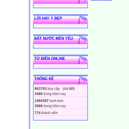
Nhớ đồng lúa ch
Nhớ từng điệu l
LỜI HAY Ý ĐẸP
Nhớ cô lái nhỏ,
Chiều nay vọng 
Có người lính tr
ĐẤT NƯỚC MẾN YÊU
TỪ ĐIỂN ONLINE
THỐNG KÊ
963793
truy cập (
chi tiết
)
3480
trong hôm nay
1494397
lượt xem
3568
trong hôm nay
774
thành viên