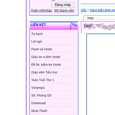
Gốc
>
Sáng kiến kinh n
Quên mật khẩu
ĐK thành viên
THƠ
LIÊN KẾT
THƠ
Tự bạch
Lời ngỏ
Flash và Violet
Giáo án vi tính Violet
Đề thi, kiểm tra Violet
Giáo viên Tiểu học
Toán Tuổi Thơ 1
Violympic
Sở, Phòng GD
Download
Nhạc Flash