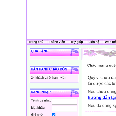
Trang chủ
Thành viên
Trợ giúp
Liên hệ
Web th
QUÀ TẶNG
Chào mừng quý 
HÂN HẠNH CHÀO ĐÓN
Quý vị chưa đă
24 khách và 0 thành viên
tải được các tư
Nếu chưa đăng
ĐĂNG NHẬP
hướng dẫn tại
Tên truy nhập
Nếu đã đăng ký 
Mật khẩu
Ghi nhớ