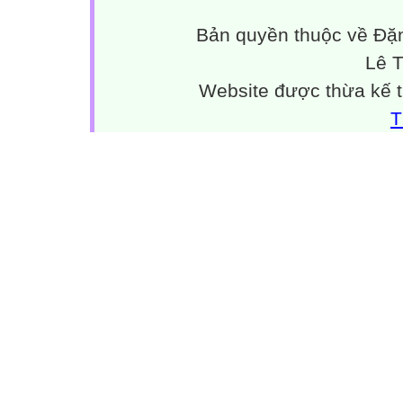
Bản quyền thuộc về Đặn
Lê 
Website được thừa kế 
Huyền thoại một 
Ta gặp em
T
Giữa chốn rừng
Hoàng hôn về đ
Ta gặp em
Trong thẹn thùng
Đang lắc vai gầy
Ta gặp em,
Trong phút giây 
Tay ôm hoa thắm
Lưng gùi măng 
Ta gặp em,
Sao lòng đầy xa