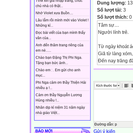
TVM xin gia nhập trang, chúc
Dung lượng:
13
chủ nhà có thật...
Số lượt tải:
3
Nhớ Violet xưa Buồn....
Số lượt thích:
0
Lâu lắm rồi mình mới vào Violet !
Tâm sự…
Những kỉ...
Người lính trẻ.
Đọc bài viết của bạn mình thấy
văn của...
Anh đến thăm trang riêng của
Từ ngày khoát á
em nè......
Giã từ làng xóm, 
Chào bạn Đặng Thị Phi Nga.
Đến nay trăng đã
Tặng bạn bức ảnh...
Lật trang nhật kí
Chào em : . Em gửi cho anh
Những dòng chữ
mục...
Bây giờ đọc lại 
Phi Nga cảm ơn thầy Thiện Hải
Kích thước font
nhiều ạ !...
Chiều nay bỗng
Cảm ơn thầy Nguyễn Lương
Nhớ con đường n
Hùng nhiều !...
Đường quê khúc
Nhân dịp kỉ niệm 31 năm ngày
Nhớ sao bát nư
nhà giáo Việt...
Nhớ cả nụ cười
Của đàn em nhỏ 
Đường dẫn
:
p
Gửi ý kiến
BÁO MỚI
Nhớ từng bụi dứ