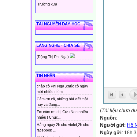
Trường xưa
TÀI NGUYÊN DẠY HỌC
LẮNG NGHE - CHIA SẺ
(Đặng Thị Phi Nga)
TIN NHẮN
chào cô Phi Nga ,chúc cô ngày
mới nhiều niềm...
Cảm ơn cô, những bài viết thật
hay và đáng...
(
Tài liệu chưa đ
Em cảm ơn chị Cừu Non nhiều
Nguồn:
nhiều ! Chúc...
Người gửi:
Hồ 
Hằng ngày 2h cho violet,2h cho
facebook ...
Ngày gửi:
18h:3