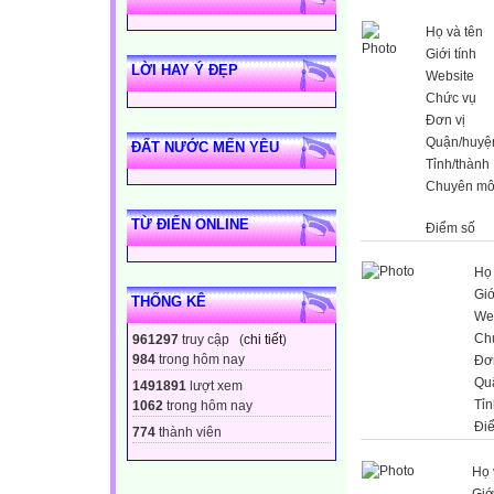
Họ và tên
Giới tính
LỜI HAY Ý ĐẸP
Website
Chức vụ
Đơn vị
Quận/huyệ
ĐẤT NƯỚC MẾN YÊU
Tỉnh/thành
Chuyên m
TỪ ĐIỂN ONLINE
Điểm số
Họ 
Giớ
THỐNG KÊ
We
Ch
961297
truy cập (
chi tiết
)
984
trong hôm nay
Đơn
Qu
1491891
lượt xem
Tỉn
1062
trong hôm nay
Đi
774
thành viên
Họ 
Giớ