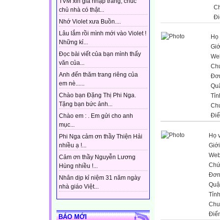
TVM xin gia nhập trang, chúc
C
chủ nhà có thật...
Đi
Nhớ Violet xưa Buồn....
Lâu lắm rồi mình mới vào Violet !
Họ 
Những kỉ...
Giớ
Đọc bài viết của bạn mình thấy
Web
văn của...
Ch
Anh đến thăm trang riêng của
Đơn
em nè......
Qu
Chào bạn Đặng Thị Phi Nga.
Tỉn
Tặng bạn bức ảnh...
Ch
Đi
Chào em : . Em gửi cho anh
mục...
Họ 
Phi Nga cảm ơn thầy Thiện Hải
Giới
nhiều ạ !...
Web
Cảm ơn thầy Nguyễn Lương
Chứ
Hùng nhiều !...
Đơn
Nhân dịp kỉ niệm 31 năm ngày
Quậ
nhà giáo Việt...
Tỉn
Chu
Điể
BÁO MỚI