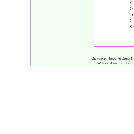
Đơ
Qu
Tỉ
Ch
Đi
Bản quyền thuộc về Đặng Th
Website được thừa kế t