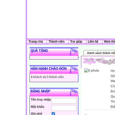
Trang chủ
Thành viên
Trợ giúp
Liên hệ
Web th
QUÀ TẶNG
Danh sách thành vi
HÂN HẠNH CHÀO ĐÓN
Họ
Giớ
8 khách và 0 thành viên
We
Ch
ĐĂNG NHẬP
Đơ
Qu
Tên truy nhập
Tỉ
Mật khẩu
Đi
Ghi nhớ