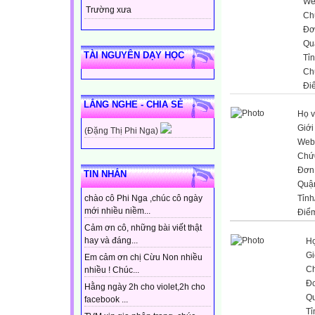
We
Trường xưa
Ch
Đơ
Qu
TÀI NGUYÊN DẠY HỌC
Tỉ
Ch
Đi
LẮNG NGHE - CHIA SẺ
Họ v
Giới
(Đặng Thị Phi Nga)
Web
Chứ
Đơn 
TIN NHẮN
Quậ
chào cô Phi Nga ,chúc cô ngày
Tỉnh
mới nhiều niềm...
Điể
Cảm ơn cô, những bài viết thật
hay và đáng...
Họ
Gi
Em cảm ơn chị Cừu Non nhiều
C
nhiều ! Chúc...
Đơ
Hằng ngày 2h cho violet,2h cho
Q
facebook ...
Tỉ