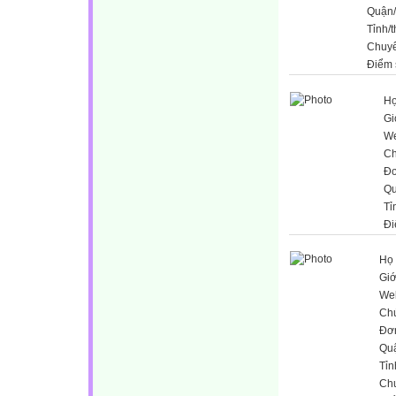
Quận
Tỉnh/
Chuy
Điểm 
Họ
Gi
We
Ch
Đơ
Qu
Tỉ
Đi
Họ 
Giớ
Web
Ch
Đơn
Qu
Tỉn
Ch