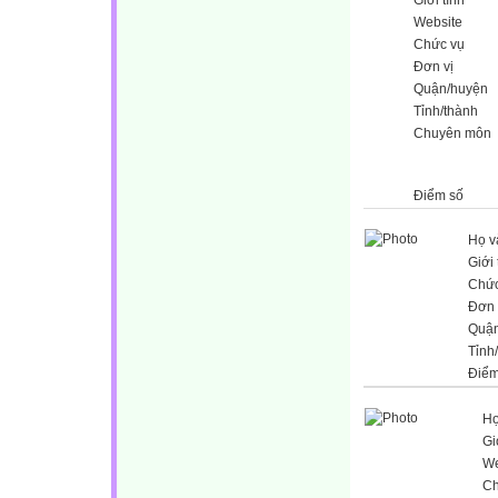
Website
Chức vụ
Đơn vị
Quận/huyện
Tỉnh/thành
Chuyên môn
Điểm số
Họ v
Giới 
Chức
Đơn 
Quận
Tỉnh
Điểm
Họ
Gi
We
Ch