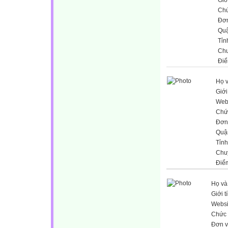
Chứ
Đơn
Qu
Tỉn
Ch
Điể
Họ v
Giới
Web
Chứ
Đơn 
Quậ
Tỉnh
Chu
Điể
Họ và
Giới t
Websi
Chức 
Đơn v