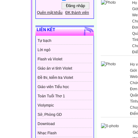
Họ 
Giớ
Quên mật khẩu
ĐK thành viên
Web
Ch
Đơn
LIÊN KẾT
Qu
Tỉn
Tự bạch
Ch
Lời ngỏ
Đi
Flash và Violet
Họ v
Giáo án vi tính Violet
Giới 
Webs
Đề thi, kiểm tra Violet
Chứ
Giáo viên Tiểu học
Đơn 
Quậ
Toán Tuổi Thơ 1
Tỉnh
Violympic
Chu
Điểm
Sở, Phòng GD
Download
Họ
Giớ
Nhạc Flash