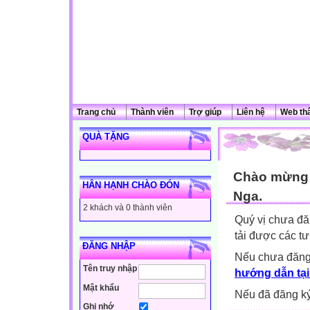
Trang chủ
Thành viên
Trợ giúp
Liên hệ
Web th
QUÀ TẶNG
Chào mừng q
HÂN HẠNH CHÀO ĐÓN
Nga.
2 khách và 0 thành viên
Quý vị chưa đă
tải được các tư
ĐĂNG NHẬP
Nếu chưa đăng
Tên truy nhập
hướng dẫn tại
Mật khẩu
Nếu đã đăng ký 
Ghi nhớ