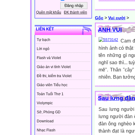
Quên mật khẩu
ĐK thành viên
Gốc
>
Vui cười
>
ANH VUI
LIÊN KẾT
Tự bạch
Cam đo
hình ảnh có thật
Lời ngỏ
tên những gì ng
Flash và Violet
nghĩ sao thì... t
Giáo án vi tính Violet
mẽ". Thân "cây"
Đề thi, kiểm tra Violet
nhiên. Bạn tưởng
Giáo viên Tiểu học
Toán Tuổi Thơ 1
Sau lưng đà
Violympic
Sau lưng người
Sở, Phòng GD
lưng người đàn ô
Download
đàn ông nghèo k
thành đạt là ng
Nhạc Flash