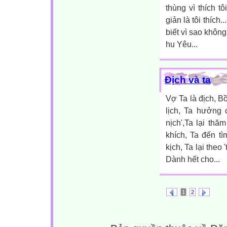
thùng vì thích t
giản là tôi thích.
biết vì sao không
hu Yêu...
Địch và ta
Vợ Ta là địch, Bồ
lịch, Ta hưởng c
nịch',Ta lại thă
khích, Ta đến tì
kịch, Ta lại theo
Dành hết cho...
1
2