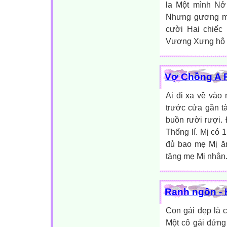
la Một mình Nở
Nhưng gương mặ
cười Hai chiếc
Vương Xưng hô đ
Vợ Chồng A 
Ai đi xa về vào
trước cửa gần tà
buồn rười rượi.
Thống lí. Mị có 1
đủ bao mẹ Mị ă
tặng mẹ Mị nhân.
Ranh ngôn - 
Con gái đẹp là c
Một cô gái đứng