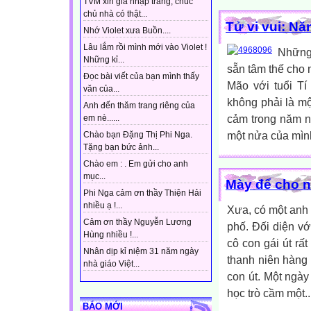
TVM xin gia nhập trang, chúc
chủ nhà có thật...
Tử vi vui: N
Nhớ Violet xưa Buồn....
Lâu lắm rồi mình mới vào Violet !
Những 
Những kỉ...
sẵn tâm thế cho 
Đọc bài viết của bạn mình thấy
Mão với tuổi T
văn của...
không phải là m
Anh đến thăm trang riêng của
cảm trong năm na
em nè......
một nửa của mình
Chào bạn Đặng Thị Phi Nga.
Tặng bạn bức ảnh...
Chào em : . Em gửi cho anh
mục...
Mày để cho n
Phi Nga cảm ơn thầy Thiện Hải
nhiều ạ !...
Xưa, có một anh 
Cảm ơn thầy Nguyễn Lương
phố. Đối diện v
Hùng nhiều !...
cô con gái út rấ
Nhân dịp kỉ niệm 31 năm ngày
thanh niên hàng
nhà giáo Việt...
con út. Một ngày
học trò cầm một..
BÁO MỚI