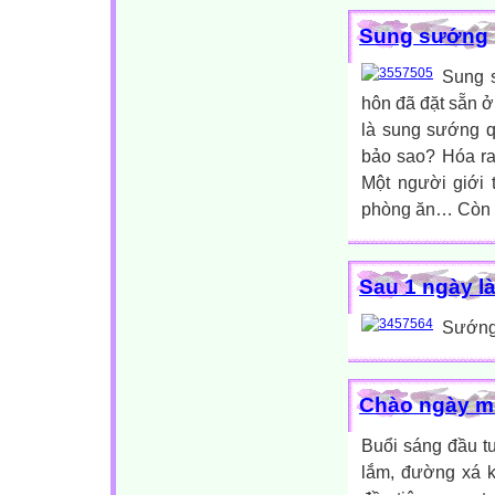
Sung sướng
Sung s
hôn đã đặt sẵn ở
là sung sướng q
bảo sao? Hóa ra
Một người giới 
phòng ăn… Còn đ
Sau 1 ngày l
Sướng q
Chào ngày m
Buổi sáng đầu tu
lắm, đường xá k