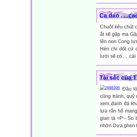
Ca dao . . .cạ
Chuột kêu chút 
ắt sẽ gặp ma Gặp 
lên non Cong lư
Hèn chi dốt cứ 
lười sẽ có . . .cá
Tài sắc của 
Đầu lò
cũng tránh, quỷ
xem đanh đá khá
tựa rắn hổ mang
gian tà =P~ So 
nhờn Dưa ghen th