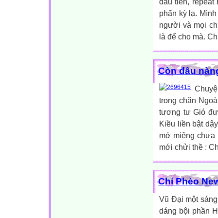
đầu tiên, repeat
phấn kỳ lạ. Mình
người và mọi ch
là để cho mà. Ch
Còn đâu nàng
Chuyệ
trong chăn Ngoà
tương tư Gió đ
Kiều liền bật dậ
mở miệng chưa h
mới chửi thề : C
Chí Phèo Ne
Vũ Đại một sáng
dáng bội phần H