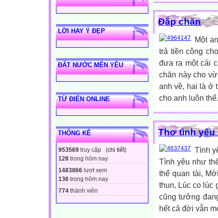
Đắp chăn
LỜI HAY Ý ĐẸP
Một an
trả tiền công ch
đưa ra một cái 
ĐẤT NƯỚC MẾN YÊU
chăn này cho vừa 
anh về, hai là ở
cho anh luôn thể.
TỪ ĐIỂN ONLINE
Thơ tình yêu
THỐNG KÊ
Tình y
953569
truy cập (
chi tiết
)
128
trong hôm nay
Tình yêu như thể
1483866
lượt xem
thể quan tài, M
136
trong hôm nay
thun, Lúc co lúc 
774
thành viên
cũng tưởng đang
hết cả đời vẫn mo