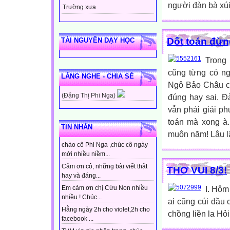
người đàn bà xúi d
Trường xưa
Dốt toán đừn
TÀI NGUYÊN DẠY HỌC
Trong 
cũng từng có ng
LẮNG NGHE - CHIA SẺ
Ngô Bảo Châu có
(Đặng Thị Phi Nga)
đúng hay sai. Đ
vẫn phải giải p
toán mà xong à.
TIN NHẮN
muôn năm! Lâu lâ
chào cô Phi Nga ,chúc cô ngày
mới nhiều niềm...
Cảm ơn cô, những bài viết thật
THƠ VUI 8/3!
hay và đáng...
I. Hôm
Em cảm ơn chị Cừu Non nhiều
nhiều ! Chúc...
ai cũng cúi đầu
Hằng ngày 2h cho violet,2h cho
chồng liền la Hỏi 
facebook ...