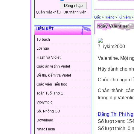
Quên mật khẩu
ĐK thành viên
Gốc
>
Riêng
>
Kỉ niệm
>
Ngày Valentine
LIÊN KẾT
Tự bạch
Lời ngỏ
Valentine. Một ng
Flash và Violet
Giáo án vi tính Violet
Hãy dành cho nh
Đề thi, kiểm tra Violet
Chúc cho ngọn lử
Giáo viên Tiểu học
Chân thành cảm
Toán Tuổi Thơ 1
trong dịp Valenti
Violympic
Sở, Phòng GD
Đặng Thị Phi Ng
Download
Số lượt xem: 15
Số lượt thích: 0
Nhạc Flash