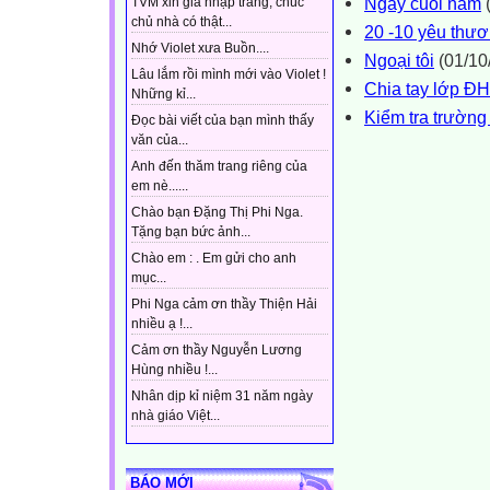
Ngày cuối năm
(
TVM xin gia nhập trang, chúc
chủ nhà có thật...
20 -10 yêu thư
Nhớ Violet xưa Buồn....
Ngoại tôi
(01/10
Lâu lắm rồi mình mới vào Violet !
Chia tay lớp 
Những kỉ...
Kiểm tra trườn
Đọc bài viết của bạn mình thấy
văn của...
Anh đến thăm trang riêng của
em nè......
Chào bạn Đặng Thị Phi Nga.
Tặng bạn bức ảnh...
Chào em : . Em gửi cho anh
mục...
Phi Nga cảm ơn thầy Thiện Hải
nhiều ạ !...
Cảm ơn thầy Nguyễn Lương
Hùng nhiều !...
Nhân dịp kỉ niệm 31 năm ngày
nhà giáo Việt...
BÁO MỚI