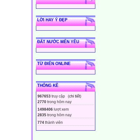
LỜI HAY Ý ĐẸP
ĐẤT NƯỚC MẾN YÊU
TỪ ĐIỂN ONLINE
THỐNG KÊ
967653
truy cập (
chi tiết
)
2770
trong hôm nay
1498406
lượt xem
2835
trong hôm nay
774
thành viên