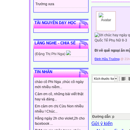
Trường xưa
TÀI NGUYÊN DẠY HỌC
LẮNG NGHE - CHIA SẺ
Đi về quê ngoại ăn 
(Đặng Thị Phi Nga)
Đinh Hữu Trường
@ 21h:
TIN NHẮN
Kích thước font
chào cô Phi Nga ,chúc cô ngày
mới nhiều niềm...
Cảm ơn cô, những bài viết thật
hay và đáng...
Em cảm ơn chị Cừu Non nhiều
nhiều ! Chúc...
Đường dẫn
:
p
Hằng ngày 2h cho violet,2h cho
Gửi ý kiến
facebook ...