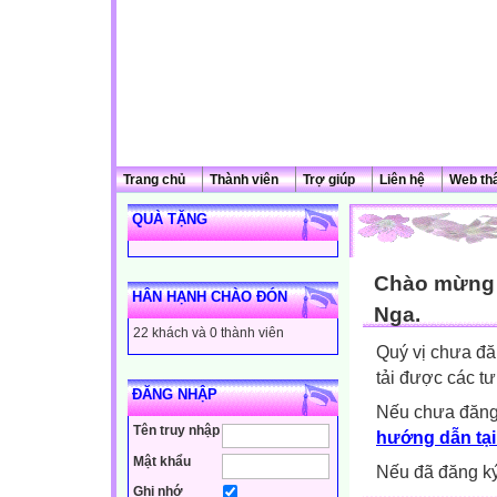
Trang chủ
Thành viên
Trợ giúp
Liên hệ
Web th
QUÀ TẶNG
Chào mừng q
HÂN HẠNH CHÀO ĐÓN
Nga.
22 khách và 0 thành viên
Quý vị chưa đă
tải được các tư
ĐĂNG NHẬP
Nếu chưa đăng
Tên truy nhập
hướng dẫn tại
Mật khẩu
Nếu đã đăng ký 
Ghi nhớ