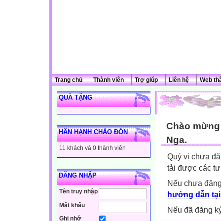
Trang chủ
Thành viên
Trợ giúp
Liên hệ
Web th
QUÀ TẶNG
Chào mừng q
HÂN HẠNH CHÀO ĐÓN
Nga.
11 khách và 0 thành viên
Quý vị chưa đă
tải được các tư
ĐĂNG NHẬP
Nếu chưa đăng
Tên truy nhập
hướng dẫn tại
Mật khẩu
Nếu đã đăng ký 
Ghi nhớ