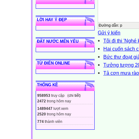
LỜI HAY Ý ĐẸP
Đường dẫn
:
p
Gửi ý kiến
Tôi đi thi 'Ngh
ĐẤT NƯỚC MẾN YÊU
Hai cuốn sách 
Bức thư đoạt gi
TỪ ĐIỂN ONLINE
Tưởng tượng 20
Tả cơn mưa rào
THỐNG KÊ
958953
truy cập (
chi tiết
)
2472
trong hôm nay
1489447
lượt xem
2520
trong hôm nay
774
thành viên