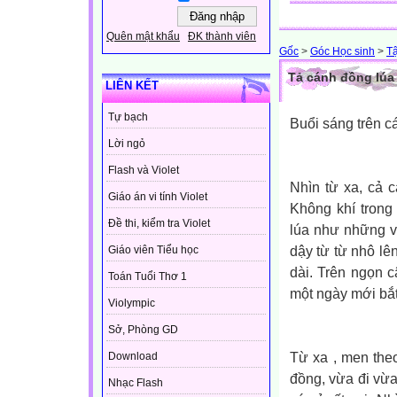
Quên mật khẩu
ĐK thành viên
Gốc
>
Góc Học sinh
>
T
Tả cánh đồng lúa
LIÊN KẾT
Tự bạch
Buổi sáng trên c
Lời ngỏ
Flash và Violet
Nhìn từ xa, cả 
Giáo án vi tính Violet
Không khí trong
Đề thi, kiểm tra Violet
lúa như những v
dậy từ từ nhô lê
Giáo viên Tiểu học
dài. Trên ngọn c
Toán Tuổi Thơ 1
một ngày mới bắt
Violympic
Sở, Phòng GD
Từ xa , men the
Download
đồng, vừa đi vừa
Nhạc Flash