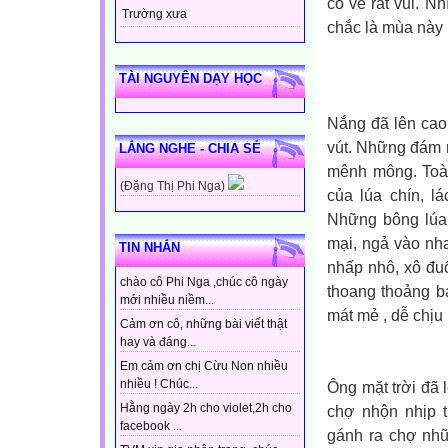
có vẻ rất vui. N
Trường xưa
chắc là mùa này 
TÀI NGUYÊN DẠY HỌC
Nắng đã lên cao
vút. Những đám m
LẮNG NGHE - CHIA SẺ
mênh mông. Toà
(Đặng Thị Phi Nga)
của lúa chín, l
Những bông lúa 
mại, ngả vào nha
TIN NHẮN
nhấp nhô, xô đu
chào cô Phi Nga ,chúc cô ngày
thoang thoảng b
mới nhiều niềm...
mát mẻ , dễ chịu
Cảm ơn cô, những bài viết thật
hay và đáng...
Em cảm ơn chị Cừu Non nhiều
nhiều ! Chúc...
Ông mặt trời đã 
Hằng ngày 2h cho violet,2h cho
chợ nhộn nhịp 
facebook ...
gánh ra chợ nh