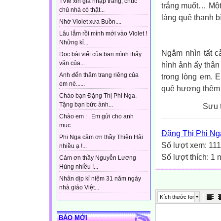
TVM xin gia nhập trang, chúc
trắng muốt… Một 
chủ nhà có thật...
làng quê thanh b
Nhớ Violet xưa Buồn....
Lâu lắm rồi mình mới vào Violet !
Những kỉ...
Ngắm nhìn tất c
Đọc bài viết của bạn mình thấy
văn của...
hình ảnh ấy thân
Anh đến thăm trang riêng của
trong lòng em. 
em nè......
quê hương thêm 
Chào bạn Đặng Thị Phi Nga.
Tặng bạn bức ảnh...
Sưu t
Chào em : . Em gửi cho anh
mục...
Đặng Thị Phi Ng
Phi Nga cảm ơn thầy Thiện Hải
Số lượt xem: 11
nhiều ạ !...
Số lượt thích: 1 
Cảm ơn thầy Nguyễn Lương
Hùng nhiều !...
Nhân dịp kỉ niệm 31 năm ngày
nhà giáo Việt...
Kích thước font
BÁO MỚI