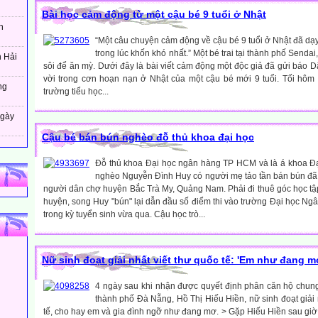
Bài học cảm động từ một cậu bé 9 tuổi ở Nhật
h
“Một câu chuyện cảm động về cậu bé 9 tuổi ở Nhật đã dạy
trong lúc khốn khó nhất.” Một bé trai tại thành phố Sendai
n Hải
sôi để ăn mỳ. Dưới đây là bài viết cảm động một độc giả đã gửi báo Dâ
vời trong cơn hoạn nạn ở Nhật của một cậu bé mới 9 tuổi. Tối hôm 
ng
trường tiểu học...
ngày
Cậu bé bán bún nghèo đỗ thủ khoa đại học
Đỗ thủ khoa Đại học ngân hàng TP HCM và là á khoa Đạ
nghèo Nguyễn Đình Huy có người mẹ tảo tần bán bún đã 
người dân chợ huyện Bắc Trà My, Quảng Nam. Phải đi thuê góc học tập 
huyện, song Huy "bún" lại dẫn đầu số điểm thi vào trường Đại học N
trong kỳ tuyển sinh vừa qua. Cậu học trò...
Nữ sinh đoạt giải nhất viết thư quốc tế: 'Em như đang m
4 ngày sau khi nhận được quyết định phân căn hộ chun
thành phố Đà Nẵng, Hồ Thị Hiếu Hiền, nữ sinh đoạt giải n
tế, cho hay em và gia đình ngỡ như đang mơ. > Gặp Hiếu Hiền sau giờ