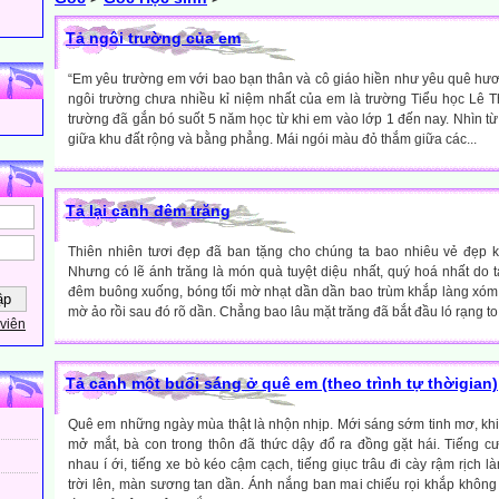
Tả ngôi trường của em
“Em yêu trường em với bao bạn thân và cô giáo hiền như yêu quê hươ
ngôi trường chưa nhiều kỉ niệm nhất của em là trường Tiểu học Lê 
trường đã gắn bó suốt 5 năm học từ khi em vào lớp 1 đến nay. Nhìn từ 
giữa khu đất rộng và bằng phẳng. Mái ngói màu đỏ thắm giữa các...
Tả lại cảnh đêm trăng
Thiên nhiên tươi đẹp đã ban tặng cho chúng ta bao nhiêu vẻ đẹp k
Nhưng có lẽ ánh trăng là món quà tuyệt diệu nhất, quý hoá nhất do 
đêm buông xuống, bóng tối mờ nhạt dần dần bao trùm khắp làng xóm
mờ ảo rồi sau đó rõ dần. Chẳng bao lâu mặt trăng đã bắt đầu ló rạng to,
viên
Tả cảnh một buổi sáng ở quê em (theo trình tự thờigian)
Quê em những ngày mùa thật là nhộn nhịp. Mới sáng sớm tinh mơ, khi 
mở mắt, bà con trong thôn đã thức dậy đổ ra đồng gặt hái. Tiếng cườ
nhau í ới, tiếng xe bò kéo cậm cạch, tiếng giục trâu đi cày rậm rịch l
trời lên, màn sương tan dần. Ánh nắng ban mai chiếu rọi khắp không