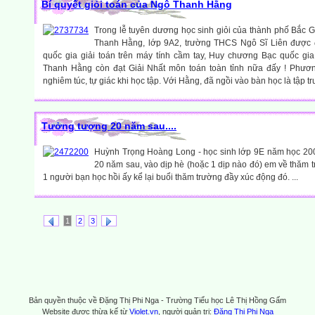
Bí quyết giỏi toán của Ngô Thanh Hằng
Trong lễ tuyên dương học sinh giỏi của thành phố Bắc G
Thanh Hằng, lớp 9A2, trường THCS Ngô Sĩ Liên được đọ
quốc gia giải toán trên máy tính cầm tay, Huy chương Bạc quốc gia
Thanh Hằng còn đạt Giải Nhất môn toán toàn tỉnh nữa đấy ! Phươ
nghiêm túc, tự giác khi học tập. Với Hằng, đã ngồi vào bàn học là tập tr
Tưởng tượng 20 năm sau....
Huỳnh Trọng Hoàng Long - học sinh lớp 9E năm học 2
20 năm sau, vào dịp hè (hoặc 1 dịp nào đó) em về thăm t
1 người bạn học hồi ấy kể lại buổi thăm trường đầy xúc động đó. ...
1
2
3
Bản quyền thuộc về Đặng Thị Phi Nga - Trường Tiểu học Lê Thị Hồng Gấm
Website được thừa kế từ
Violet.vn
, người quản trị:
Đặng Thị Phi Nga