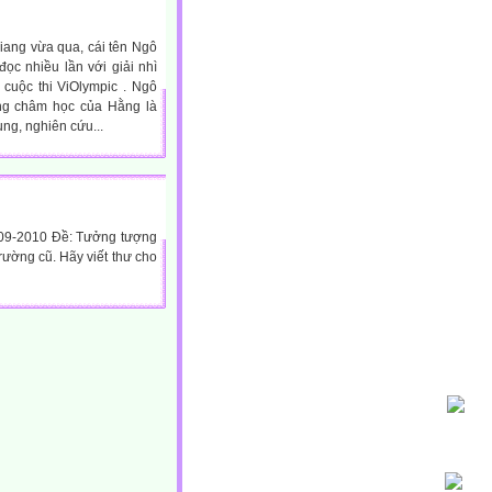
iang vừa qua, cái tên Ngô
c nhiều lần với giải nhì
 cuộc thi ViOlympic . Ngô
ng châm học của Hằng là
ung, nghiên cứu...
009-2010 Đề: Tưởng tượng
rường cũ. Hãy viết thư cho