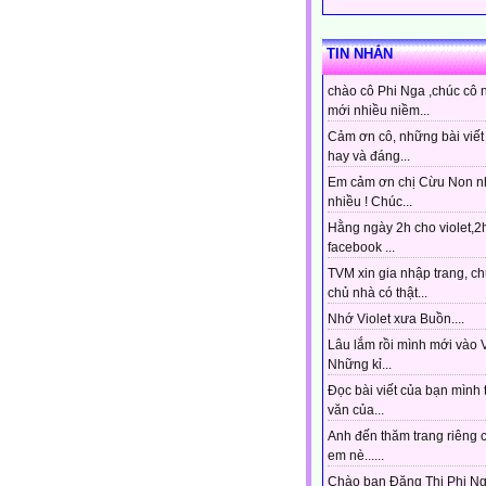
TIN NHẮN
chào cô Phi Nga ,chúc cô 
mới nhiều niềm...
Cảm ơn cô, những bài viết 
hay và đáng...
Em cảm ơn chị Cừu Non n
nhiều ! Chúc...
Hằng ngày 2h cho violet,2
facebook ...
TVM xin gia nhập trang, ch
chủ nhà có thật...
Nhớ Violet xưa Buồn....
Lâu lắm rồi mình mới vào Vi
Những kỉ...
Đọc bài viết của bạn mình 
văn của...
Anh đến thăm trang riêng 
em nè......
Chào bạn Đặng Thị Phi Ng