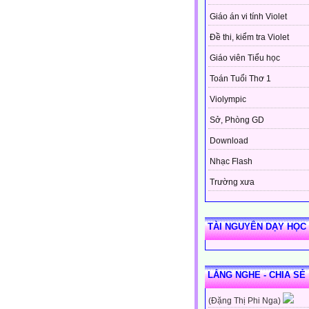
Giáo án vi tính Violet
Đề thi, kiểm tra Violet
Giáo viên Tiểu học
Toán Tuổi Thơ 1
Violympic
Sở, Phòng GD
Download
Nhạc Flash
Trường xưa
TÀI NGUYÊN DẠY HỌC
LẮNG NGHE - CHIA SẺ
(Đặng Thị Phi Nga)