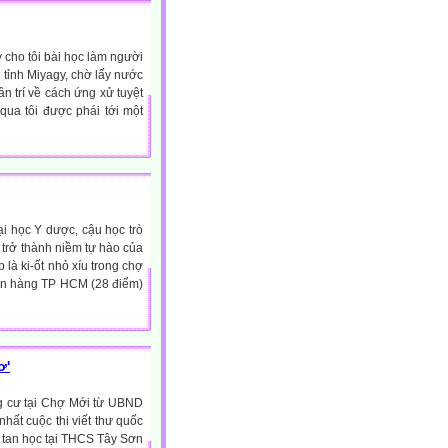
 cho tôi bài học làm người
, tỉnh Miyagy, chờ lấy nước
n trí về cách ứng xử tuyệt
qua tôi được phái tới một
i học Y dược, cậu học trò
trở thành niềm tự hào của
là ki-ốt nhỏ xíu trong chợ
gân hàng TP HCM (28 điểm)
ơ'
g cư tại Chợ Mới từ UBND
hất cuộc thi viết thư quốc
 tan học tại THCS Tây Sơn