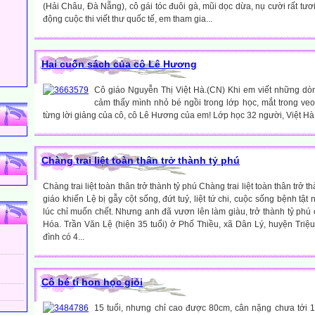
(Hải Châu, Đà Nẵng), cô gái tóc đuôi gà, mũi dọc dừa, nụ cười rất tươi
động cuộc thi viết thư quốc tế, em tham gia...
Hai cuốn sách của cô Lê Hương
Cô giáo Nguyễn Thị Việt Hà.(CN) Khi em viết những dò
cảm thấy mình nhỏ bé ngồi trong lớp học, mắt trong v
từng lời giảng của cô, cô Lê Hương của em! Lớp học 32 người, Việt Hà c
Chàng trai liệt toàn thân trở thành tỷ phú
Chàng trai liệt toàn thân trở thành tỷ phú Chàng trai liệt toàn thân trở 
giáo khiến Lệ bị gẫy cột sống, đứt tuỷ, liệt tứ chi, cuộc sống bệnh tậ
lúc chỉ muốn chết. Nhưng anh đã vươn lên làm giàu, trở thành tỷ phú
Hóa. Trần Văn Lệ (hiện 35 tuổi) ở Phố Thiều, xã Dân Lý, huyện Triệu
đình có 4...
Cô bé tí hon học giỏi
15 tuổi, nhưng chỉ cao được 80cm, cân nặng chưa tới 