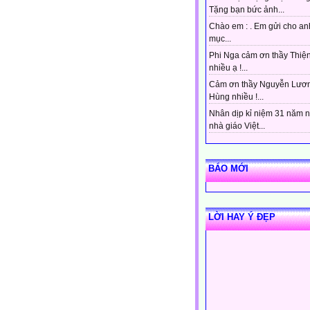
Tặng bạn bức ảnh...
Chào em : . Em gửi cho an
mục...
Phi Nga cảm ơn thầy Thiệ
nhiều ạ !...
Cảm ơn thầy Nguyễn Lươ
Hùng nhiều !...
Nhân dịp kỉ niệm 31 năm 
nhà giáo Việt...
BÁO MỚI
LỜI HAY Ý ĐẸP