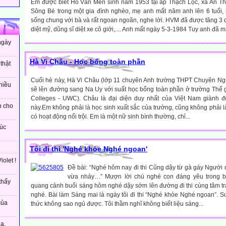
Em được biết Hồ Văn Mên sinh năm 1953 tại ấp Thạch Lộc, xả An Thạ
Sông Bé trong một gia đình nghèo, mẹ anh mất năm anh lên 6 tuổi,
sống chung với bà và rất ngoan ngoãn, nghe lời. HVM đã được tăng 3 
diệt mỹ, dũng sĩ diệt xe cô giới,.... Anh mất ngày 5-3-1984 Tuy anh đã m
ngày
Hà Vi Châu - Học bổng toàn phần
thật
Cuối hè này, Hà Vi Châu (lớp 11 chuyên Anh trường THPT Chuyên Ng
hiều
sẽ lên đường sang Na Uy với suất học bổng toàn phần ở trường Thế gi
Colleges - UWC). Châu là đại diện duy nhất của Việt Nam giành đư
h cho
này.Em không phải là học sinh xuất sắc của trường, cũng không phải 
có hoạt động nổi trội. Em là một nữ sinh bình thường, chỉ...
úc
Tôi đi thi 'Nghé khỏe Nghé ngoan'
olet !
Đề bài: “Nghé hôm nay đi thi Cũng dậy từ gà gáy Người 
vừa nhảy…” Mượn lời chú nghé con đáng yêu trong bài
thấy
quang cảnh buổi sáng hôm nghé dậy sớm lên đường đi thi cùng tâm t
nghé. Bài làm Sáng mai là ngày tôi đi thi “Nghé khỏe Nghé ngoan”. S
của
thức không sao ngủ được. Tôi thầm nghĩ không biết liệu sáng...
a.