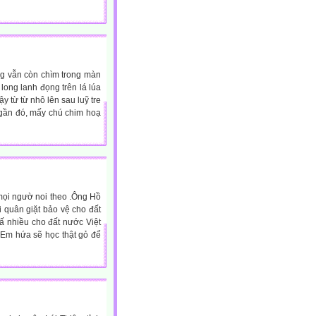
ng vẫn còn chìm trong màn
long lanh đọng trên lá lúa
 từ từ nhô lên sau luỹ tre
 gần đó, mấy chú chim hoạ
mọi ngườ noi theo .Ông Hồ
 quân giặt bảo vệ cho đất
ấ nhiều cho đất nước Việt
.Em hứa sẽ học thật gỏ để