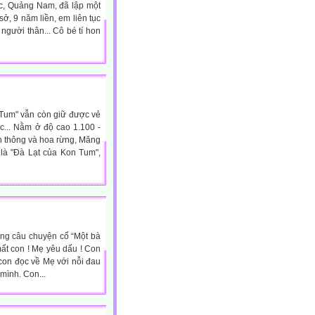
ộc, Quảng Nam, đã lập một
sở, 9 năm liền, em liên tục
người thân... Cô bé tí hon
Tum" vẫn còn giữ được vẻ
c... Nằm ở độ cao 1.100 -
n thông và hoa rừng, Măng
 là "Đà Lạt của Kon Tum",
ng câu chuyện cổ “Một bà
ất con ! Mẹ yêu dấu ! Con
con đọc về Mẹ với nỗi đau
mình. Con...