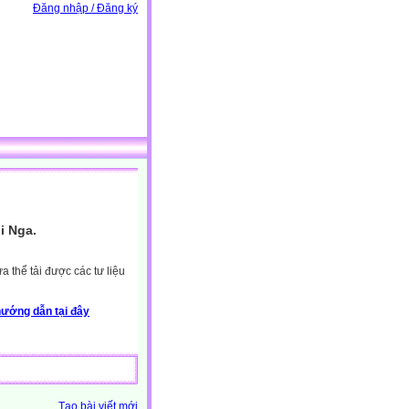
Đăng nhập / Đăng ký
i Nga.
 thể tải được các tư liệu
ướng dẫn tại đây
Tạo bài viết mới