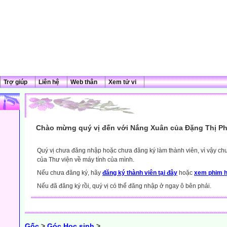
Trợ giúp
Liên hệ
Web thân
Xem tử vi
Chào mừng quý vị đến với Nắng Xuân của Đặng Thị Ph
Quý vị chưa đăng nhập hoặc chưa đăng ký làm thành viên, vì vậy chưa
của Thư viện về máy tính của mình.
Nếu chưa đăng ký, hãy
đăng ký thành viên tại đây
hoặc
xem phim h
Nếu đã đăng ký rồi, quý vị có thể đăng nhập ở ngay ô bên phải.
Gốc
>
Góc Học sinh
>