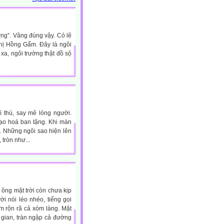
ng”. Vâng đúng vậy. Có lẽ
Thị Hồng Gấm. Đây là ngôi
xa, ngôi trường thật đồ sộ
ì thú, say mê lòng người.
tạo hoá ban tặng. Khi màn
. Những ngôi sao hiện lên
 tròn như...
ông mặt trời còn chưa kịp
i nói léo nhéo, tiếng gọi
àm rộn rã cả xóm làng. Mặt
 gian, tràn ngập cả đường