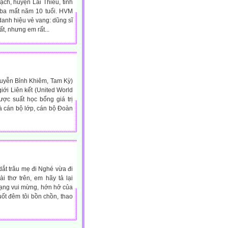
ch, huyện Lái Thiêu, tỉnh
 ba mất năm 10 tuổi. HVM
danh hiệu vẻ vang: dũng sĩ
ất, nhưng em rất...
uyễn Bỉnh Khiêm, Tam Kỳ)
ới Liên kết (United World
ợc suất học bổng giá trị
là cán bộ lớp, cán bộ Đoàn
dắt trâu mẹ đi Nghé vừa đi
 thơ trên, em hãy tả lại
rạng vui mừng, hớn hở của
uốt đêm tôi bồn chồn, thao