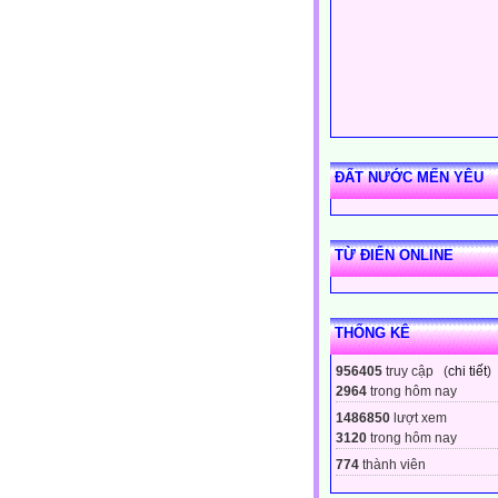
ĐẤT NƯỚC MẾN YÊU
TỪ ĐIỂN ONLINE
THỐNG KÊ
956405
truy cập (
chi tiết
)
2964
trong hôm nay
1486850
lượt xem
3120
trong hôm nay
774
thành viên