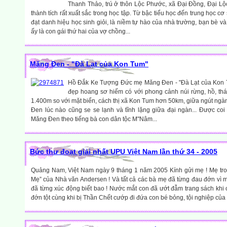
Thanh Thảo, trú ở thôn Lộc Phước, xã Đại Đồng, Đại L
thành tích rất xuất sắc trong học tập. Từ bậc tiểu học đến trung học cơ 
đạt danh hiệu học sinh giỏi, là niềm tự hào của nhà trường, bạn bè và 
ấy là con gái thứ hai của vợ chồng...
Măng Đen - "Đà Lạt của Kon Tum"
Hồ Đắk Ke Tượng Đức mẹ Măng Đen - "Đà Lạt của Kon 
đẹp hoang sơ hiếm có với phong cảnh núi rừng, hồ, thá
1.400m so với mặt biển, cách thị xã Kon Tum hơn 50km, giữa ngút ngà
Đen lúc nào cũng se se lạnh và tĩnh lặng giữa đại ngàn... Được coi
Măng Đen theo tiếng bà con dân tộc M"Nâm...
Bức thư đoạt giải nhất UPU Việt Nam lần thứ 34 - 2005
Quảng Nam, Việt Nam ngày 9 tháng 1 năm 2005 Kính gửi mẹ ! Mẹ tro
Mẹ” của Nhà văn Andersen ! Và tất cả các bà mẹ đã từng đau đớn vì m
đã từng xúc động biết bao ! Nước mắt con đã ướt đẫm trang sách khi 
đớn tột cùng khi bị Thần Chết cướp đi đứa con bé bỏng, tội nghiệp của 