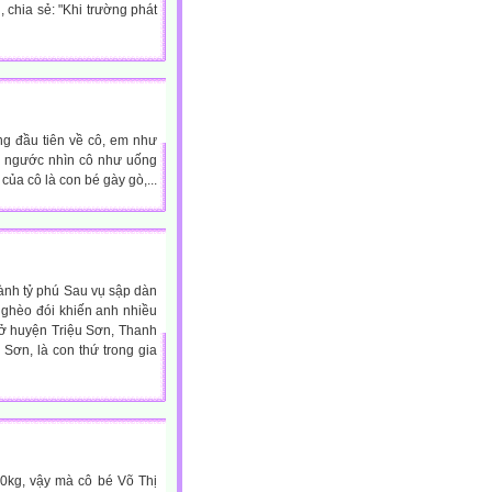
, chia sẻ: "Khi trường phát
ng đầu tiên về cô, em như
eo ngước nhìn cô như uống
ủa cô là con bé gày gò,...
thành tỷ phú Sau vụ sập dàn
t nghèo đói khiến anh nhiều
 ở huyện Triệu Sơn, Thanh
 Sơn, là con thứ trong gia
10kg, vậy mà cô bé Võ Thị