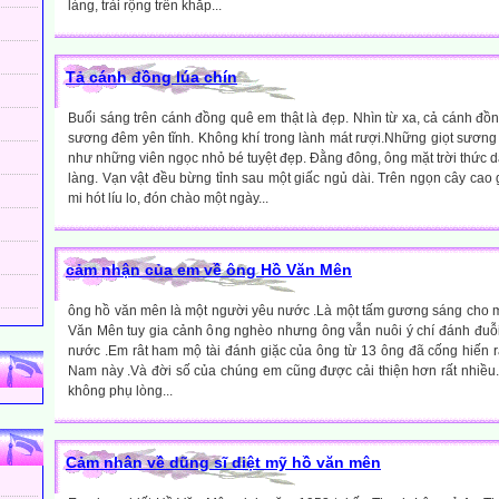
làng, trải rộng trên khắp...
Tả cánh đồng lúa chín
Buổi sáng trên cánh đồng quê em thật là đẹp. Nhìn từ xa, cả cánh đồ
sương đêm yên tĩnh. Không khí trong lành mát rượi.Những giọt sương 
như những viên ngọc nhỏ bé tuyệt đẹp. Đằng đông, ông mặt trời thức dậy
làng. Vạn vật đều bừng tỉnh sau một giấc ngủ dài. Trên ngọn cây cao
mi hót líu lo, đón chào một ngày...
cảm nhận của em về ông Hồ Văn Mên
ông hồ văn mên là một người yêu nước .Là một tấm gương sáng cho 
Văn Mên tuy gia cảnh ông nghèo nhưng ông vẫn nuôi ý chí đánh đuỗi
nước .Em rât ham mộ tài đánh giặc của ông từ 13 ông đã cống hiến r
Nam này .Và đời số của chúng em cũng được cải thiện hơn rất nhiều
không phụ lòng...
Cảm nhân về dũng sĩ diệt mỹ hồ văn mên